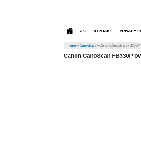
ASI
KONTAKT
PRIVACY P
Home
»
CanoScan
»
Canon CanoScan FB330P 
Canon CanoScan FB330P ov