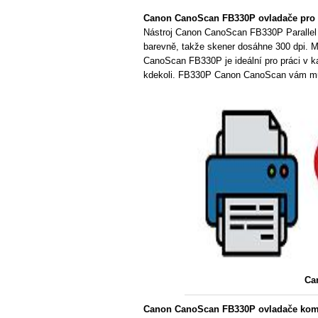
Canon CanoScan FB330P ovladače pro
Nástroj Canon CanoScan FB330P Parallel 
barevně, takže skener dosáhne 300 dpi. M
CanoScan FB330P je ideální pro práci v ka
kdekoli. FB330P Canon CanoScan vám může
Ca
Canon CanoScan FB330P ovladače komp