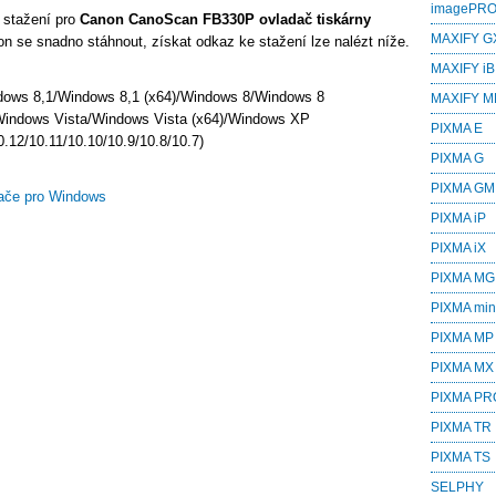
imagePR
 stažení pro
Canon CanoScan FB330P ovladač tiskárny
MAXIFY G
n se snadno stáhnout, získat odkaz ke stažení lze nalézt níže.
MAXIFY iB
dows 8,1/Windows 8,1 (x64)/Windows 8/Windows 8
MAXIFY M
Windows Vista/Windows Vista (x64)/Windows XP
PIXMA E
.12/10.11/10.10/10.9/10.8/10.7)
PIXMA G
PIXMA GM
ače pro Windows
PIXMA iP
PIXMA iX
PIXMA MG
PIXMA min
PIXMA MP
PIXMA MX
PIXMA PR
PIXMA TR
PIXMA TS
SELPHY