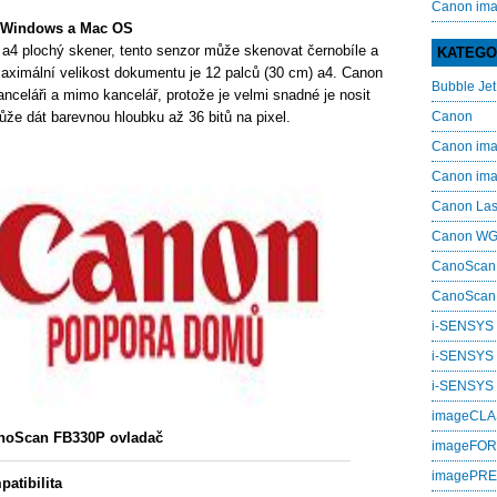
Canon im
 Windows a Mac OS
a4 plochý skener, tento senzor může skenovat černobíle a
KATEGO
aximální velikost dokumentu je 12 palců (30 cm) a4. Canon
Bubble Jet
nceláři a mimo kancelář, protože je velmi snadné je nosit
 dát barevnou hloubku až 36 bitů na pixel.
Canon
Canon i
Canon i
Canon La
Canon W
CanoScan
CanoScan
i-SENSYS
i-SENSYS
i‑SENSYS
imageCL
noScan FB330P ovladač
imageFO
imagePR
atibilita