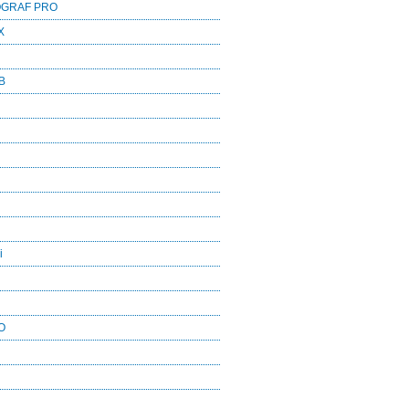
OGRAF PRO
X
B
i
O