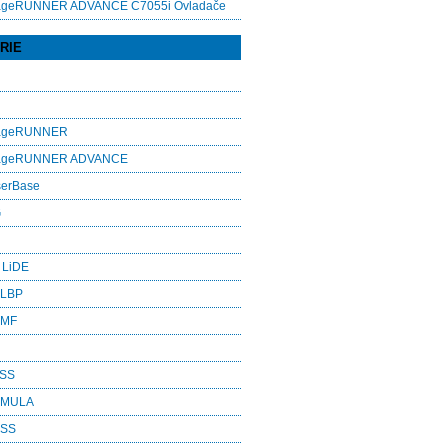
ageRUNNER ADVANCE C7055i Ovladače
RIE
mageRUNNER
mageRUNNER ADVANCE
serBase
G
 LiDE
 LBP
 MF
ASS
RMULA
ESS