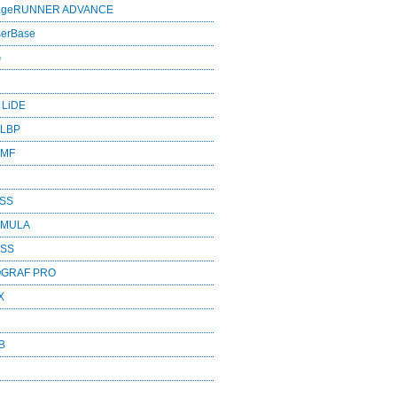
mageRUNNER ADVANCE
serBase
G
 LiDE
 LBP
 MF
ASS
RMULA
ESS
OGRAF PRO
X
B