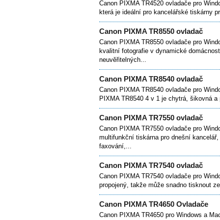
Canon PIXMA TR4520 ovladače pro Windo
která je ideální pro kancelářské tiskárny p
Canon PIXMA TR8550 ovladač
Canon PIXMA TR8550 ovladače pro Window
kvalitní fotografie v dynamické domácnosti
neuvěřitelných...
Canon PIXMA TR8540 ovladač
Canon PIXMA TR8540 ovladače pro Window
PIXMA TR8540 4 v 1 je chytrá, šikovná a p
Canon PIXMA TR7550 ovladač
Canon PIXMA TR7550 ovladače pro Windo
multifunkční tiskárna pro dnešní kancelář,
faxování,...
Canon PIXMA TR7540 ovladač
Canon PIXMA TR7540 ovladače pro Windo
propojený, takže může snadno tisknout ze 
Canon PIXMA TR4650 Ovladače
Canon PIXMA TR4650 pro Windows a Mac 