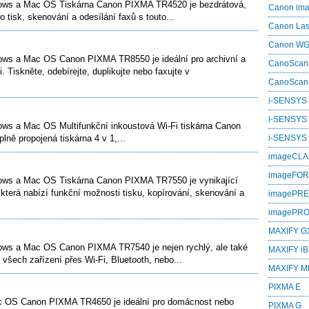
ws a Mac OS Tiskárna Canon PIXMA TR4520 je bezdrátová,
Canon i
ro tisk, skenování a odesílání faxů s touto...
Canon La
Canon W
s a Mac OS Canon PIXMA TR8550 je ideální pro archivní a
CanoScan
. Tiskněte, odebírejte, duplikujte nebo faxujte v
CanoScan
i-SENSYS
i-SENSYS
s a Mac OS Multifunkční inkoustová Wi-Fi tiskárna Canon
lně propojená tiskárna 4 v 1,...
i‑SENSYS
imageCL
imageFO
ws a Mac OS Tiskárna Canon PIXMA TR7550 je vynikající
 která nabízí funkční možnosti tisku, kopírování, skenování a
imagePR
imagePR
MAXIFY G
ws a Mac OS Canon PIXMA TR7540 je nejen rychlý, ale také
MAXIFY iB
všech zařízení přes Wi-Fi, Bluetooth, nebo...
MAXIFY M
PIXMA E
OS Canon PIXMA TR4650 je ideální pro domácnost nebo
PIXMA G