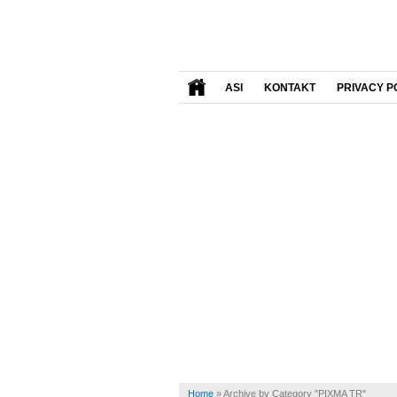
ASI
KONTAKT
PRIVACY P
Home
»
Archive by Category "PIXMA TR"