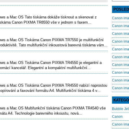
for:
POSLED
s a Mac OS Tato tiskárna dokáže tisknout a skenovat z
Canon im
tiskárna Canon PIXMA TR8550 vše v jednom s faxem...
Canon im
Canon im
ws a Mac OS Tiskárna Canon PIXMA TR7550 je multifunkční
Canon im
roduktivitě. Tato multifunkční inkoustová barevná tiskárna vám...
Canon im
Canon im
ws a Mac OS Tiskárna Canon PIXMA TR4550 je elegantní a
Canon im
omácí kancelář. Elegantní a kompaktní multifunkční...
Canon im
Canon im
ws a Mac OS Tiskárna Canon PIXMA TR4550 nabízí naprostou
Canon im
opírování a faxování formátu A4. Multifunkční tiskárna 4 v...
KATEGO
ws a Mac OS Multifunkční tiskárna Canon PIXMA TR4540 vše
Bubble Jet
mátu A4. Technologie barevného inkoustu, nová...
Canon
Canon i