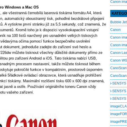
Canon im
ro Windows a Mac OS
le všestranná černobílá laserová tiskárna formátu A4, která
KATEGO
in, automatický oboustranný tisk, pohodlné bezdrátové připojení
Bubble Jet
. A vytiskne první stránku již za 5,5 sekundy, což znamená, že
kumentů. Kromě toho je k dispozici vysokokapacitní vstupní
Canon
bník na 100 listů navržený pro usnadnění velkých tiskových
Canon i
d zvědavýma očima pomocí funkce bezpečného uvolnění
Canon i
ut dokument, jednoduše zadejte do zařízení své heslo a
P226dw můžete tisknout všechny důležité dokumenty přímo ze
Canon La
litou pro zařízení Android a iOS. Tato tiskárna nabízí USB,
Canon W
 a snadným procesem nastavení, takže můžete tisknout během
CanoScan
ytuje pokročilé funkce v kompaktním, prostorově úsporném
elké 5řádkové ovládací obrazovce, která usnadňuje prohlížení
CanoScan
nkcí tiskárny. Maximální rozlišení tisku 600 x 600 dpi znamená,
i-SENSYS
 jasně a ostře. Používání originálního toneru Canon vždy
i-SENSYS
notu vašeho zařízení.
i‑SENSYS
imageCL
imageFO
imagePR