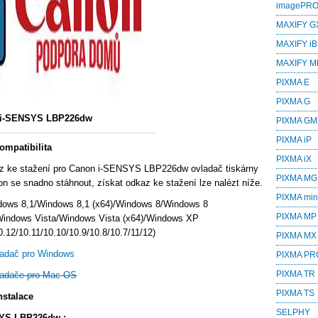
imagePR
MAXIFY G
MAXIFY iB
MAXIFY M
PIXMA E
PIXMA G
i-SENSYS LBP226dw
PIXMA GM
PIXMA iP
mpatibilita
PIXMA iX
z ke stažení pro Canon i-SENSYS LBP226dw ovladač tiskárny
PIXMA MG
n se snadno stáhnout, získat odkaz ke stažení lze nalézt níže.
PIXMA min
dows 8,1/Windows 8,1 (x64)/Windows 8/Windows 8
PIXMA MP
Windows Vista/Windows Vista (x64)/Windows XP
12/10.11/10.10/10.9/10.8/10.7/11/12)
PIXMA MX
adač pro Windows
PIXMA PR
PIXMA TR
adače pro Mac OS
PIXMA TS
stalace
SELPHY
SYS LBP226dw :