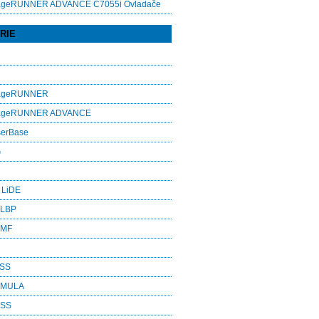
ageRUNNER ADVANCE C7055i Ovladače
RIE
mageRUNNER
mageRUNNER ADVANCE
serBase
G
 LiDE
 LBP
 MF
ASS
RMULA
ESS