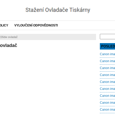
OLICY
VYLOUČENÍ ODPOVĚDNOSTI
Search
26dw ovladač
for:
ovladač
POSLED
Canon im
Canon im
Canon im
Canon im
Canon im
Canon im
Canon im
Canon im
Canon im