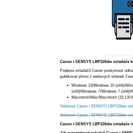
Canon i-SENSYS LBP226dw ovladače ko
Podpora ovladačů Canon poskytnout odka
publikovat přímo z webových stránek Cano
Windows 10/Windows 10 (x64)/Win
(x64)/Windows 7/Windows 7 (x64)/
Macintosh/Mac/Macintosh (10.13/10.
Stáhnout Canon i-SENSYS LBP226dw ovl
Stáhnout Canon i-SENSYS LBP226dw ovl
Canon i-SENSYS LBP226dw ovladače in
Jak nainstalovat ovladač Canon i-SEN