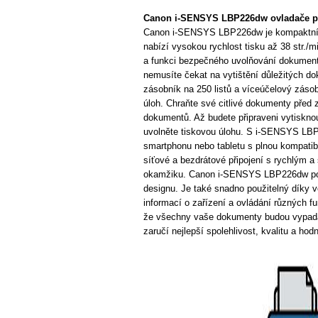
Canon i-SENSYS LBP226dw ovladače p
Canon i-SENSYS LBP226dw je kompaktní, a
nabízí vysokou rychlost tisku až 38 str./m
a funkci bezpečného uvolňování dokumentů
nemusíte čekat na vytištění důležitých do
zásobník na 250 listů a víceúčelový záso
úloh. Chraňte své citlivé dokumenty pře
dokumentů. Až budete připraveni vytiskno
uvolněte tiskovou úlohu. S i-SENSYS LB
smartphonu nebo tabletu s plnou kompatibi
síťové a bezdrátové připojení s rychlým
okamžiku. Canon i-SENSYS LBP226dw posk
designu. Je také snadno použitelný díky v
informací o zařízení a ovládání různých fu
že všechny vaše dokumenty budou vypadat
zaručí nejlepší spolehlivost, kvalitu a hod