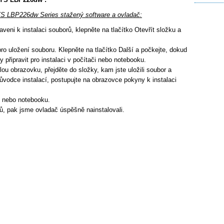
YS LBP226dw Series stažený software a ovladač:
veni k instalaci souborů, klepněte na tlačítko Otevřít složku a
ro uložení souboru. Klepněte na tlačítko Další a počkejte, dokud
 připravit pro instalaci v počítači nebo notebooku.
lou obrazovku, přejděte do složky, kam jste uložili soubor a
ůvodce instalací, postupujte na obrazovce pokyny k instalaci
e nebo notebooku.
ů, pak jsme ovladač úspěšně nainstalovali.