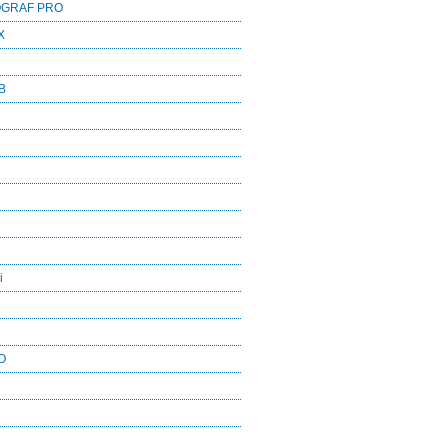
OGRAF PRO
X
B
i
O