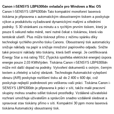
Canon i-SENSYS LBP6300dn ovladače pro Windows a Mac OS
Canon I-SENSYS LBP6300dn Tato kompaktní monofonní laserová
tiskárna je připravena s automatickým oboustranným tiskem a poskytuje
výkon a produktivitu vyžadované dynamickými malými a středními
podniky. S 30 stránkami za minutu a s rychlým prvním tiskem, který je
pouze 6 sekund nebo méně, není nutné čekat s tiskárnou, která vás
tentokrát ušetří. Plus může tisknout přímo z režimu spánku díky
technologii rychlého prvního tisku Canons. Oboustranný tisk automaticky
snižuje náklady na papír a snižuje množství papírového odpadu. Snižte
také provozní náklady této tiskárny, která šetří energii. Je certifikovaná
Energy Star a má rating TEC (Typická spotřeba elektrické energie) úspora
energie pouze 2,03 KWh/týden. Tiskárna Canon i-SENSYS LBP6300dn
může mít další dopad na podniky. Vytvoření dokumentů s ostrým, černým
textem a zřetelný a tučný obrázek. Technologie Automatické vylepšení
obrazu (AIR) poskytuje rozlišení tisku až do 2 400 x 600 dpi, což
poskytuje nejlepší podrobnosti pro veškerou vaši práci. Tiskárna Canon i-
SENSYS LBP6300dn je připravena k práci v síti, takže malé pracovní
skupiny mohou snadno sdílet tiskové prostředky. Vzdálené uživatelské
rozhraní umožňuje uživatelům a správcům snadno vzdáleně sledovat a
spravovat stav tiskárny přímo v síti. Kompaktní 30 ppm mono laserová
tiskárna Automatický oboustranný tisk.