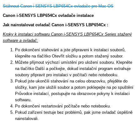
Stáhnout Canon i-SENSYS LBP654Cx ovladače pro Mac OS
Canon i-SENSYS LBP654Cx ovladače instalace
Jak nainstalovat ovladač Canon i-SENSYS LBP654Cx :
Kroky k instalaci softwaru Canon i-SENSYS LBP654Cx Series stažený
software a ovladač:
Po dokončení stahování a jste připraveni k instalaci souborů,
klepněte na tlačítko Otevřít složku a potom stažený soubor.
Můžete přijmout výchozí umístění pro uložení souboru. Klepněte
na tlačítko Další a počkejte, dokud instalační program extrahuje
soubory připravit pro instalaci v počítači nebo notebooku.
Pokud jste ukončili stahování na celou obrazovku, přejděte do
složky, kam jste uložili soubor a potom poklepejte na po spuštění
Průvodce instalací, postupujte na obrazovce pokyny k instalaci
softwaru.
Po dokončení restartování počítače nebo notebooku.
Pokud zařízení testuje bez problémů, pak jsme ovladač úspěšně
nainstalovali.