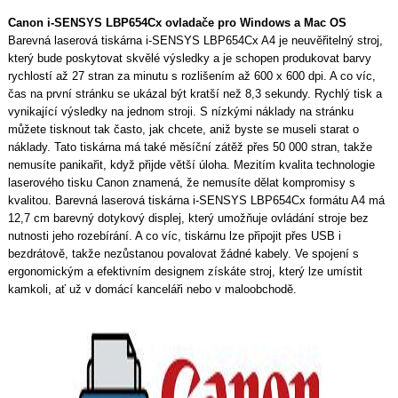
Canon i-SENSYS LBP654Cx ovladače pro Windows a Mac OS
Barevná laserová tiskárna i-SENSYS LBP654Cx A4 je neuvěřitelný stroj,
který bude poskytovat skvělé výsledky a je schopen produkovat barvy
rychlostí až 27 stran za minutu s rozlišením až 600 x 600 dpi. A co víc,
čas na první stránku se ukázal být kratší než 8,3 sekundy. Rychlý tisk a
vynikající výsledky na jednom stroji. S nízkými náklady na stránku
můžete tisknout tak často, jak chcete, aniž byste se museli starat o
náklady. Tato tiskárna má také měsíční zátěž přes 50 000 stran, takže
nemusíte panikařit, když přijde větší úloha. Mezitím kvalita technologie
laserového tisku Canon znamená, že nemusíte dělat kompromisy s
kvalitou. Barevná laserová tiskárna i-SENSYS LBP654Cx formátu A4 má
12,7 cm barevný dotykový displej, který umožňuje ovládání stroje bez
nutnosti jeho rozebírání. A co víc, tiskárnu lze připojit přes USB i
bezdrátově, takže nezůstanou povalovat žádné kabely. Ve spojení s
ergonomickým a efektivním designem získáte stroj, který lze umístit
kamkoli, ať už v domácí kanceláři nebo v maloobchodě.