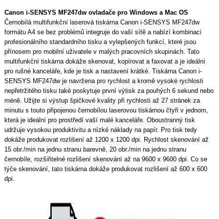
Canon i-SENSYS MF247dw ovladače pro Windows a Mac OS
Černobílá multifunkční laserová tiskárna Canon i-SENSYS MF247dw
formátu A4 se bez problémů integruje do vaší sítě a nabízí kombinaci
profesionálního standardního tisku a vylepšených funkcí, které jsou
přínosem pro mobilní uživatele v malých pracovních skupinách. Tato
multifunkční tiskárna dokáže skenovat, kopírovat a faxovat a je ideální
pro rušné kanceláře, kde je tisk a nastavení krátké. Tiskárna Canon i-
SENSYS MF247dw je navržena pro rychlost a kromě vysoké rychlosti
nepřetržitého tisku také poskytuje první výtisk za pouhých 6 sekund nebo
méně. Užijte si výstup špičkové kvality při rychlosti až 27 stránek za
minutu s touto připojenou černobílou laserovou tiskárnou čtyři v jednom,
která je ideální pro prostředí vaší malé kanceláře. Oboustranný tisk
udržuje vysokou produktivitu a nízké náklady na papír. Pro tisk tedy
dokáže produkovat rozlišení až 1200 x 1200 dpi. Rychlost skenování až
15 obr./min na jednu stranu barevně, 20 obr./min na jednu stranu
černobíle, rozšiřitelné rozlišení skenování až na 9600 x 9600 dpi. Co se
týče skenování, tato tiskárna dokáže produkovat rozlišení až 600 x 600
dpi.