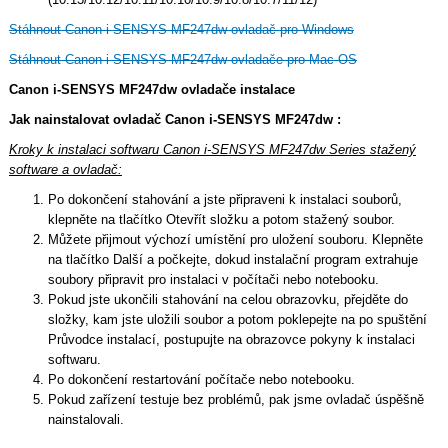
Stáhnout Canon i-SENSYS MF247dw ovladač pro Windows
Stáhnout Canon i-SENSYS MF247dw ovladače pro Mac OS
Canon i-SENSYS MF247dw ovladače instalace
Jak nainstalovat ovladač Canon i-SENSYS MF247dw :
Kroky k instalaci softwaru Canon i-SENSYS MF247dw Series stažený
software a ovladač:
Po dokončení stahování a jste připraveni k instalaci souborů,
klepněte na tlačítko Otevřít složku a potom stažený soubor.
Můžete přijmout výchozí umístění pro uložení souboru. Klepněte
na tlačítko Další a počkejte, dokud instalační program extrahuje
soubory připravit pro instalaci v počítači nebo notebooku.
Pokud jste ukončili stahování na celou obrazovku, přejděte do
složky, kam jste uložili soubor a potom poklepejte na po spuštění
Průvodce instalací, postupujte na obrazovce pokyny k instalaci
softwaru.
Po dokončení restartování počítače nebo notebooku.
Pokud zařízení testuje bez problémů, pak jsme ovladač úspěšně
nainstalovali.