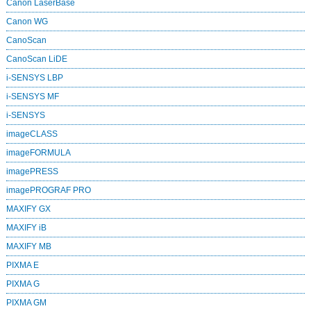
Canon LaserBase
Canon WG
CanoScan
CanoScan LiDE
i-SENSYS LBP
i-SENSYS MF
i‑SENSYS
imageCLASS
imageFORMULA
imagePRESS
imagePROGRAF PRO
MAXIFY GX
MAXIFY iB
MAXIFY MB
PIXMA E
PIXMA G
PIXMA GM