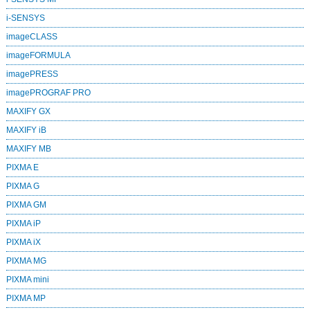
i‑SENSYS
imageCLASS
imageFORMULA
imagePRESS
imagePROGRAF PRO
MAXIFY GX
MAXIFY iB
MAXIFY MB
PIXMA E
PIXMA G
PIXMA GM
PIXMA iP
PIXMA iX
PIXMA MG
PIXMA mini
PIXMA MP