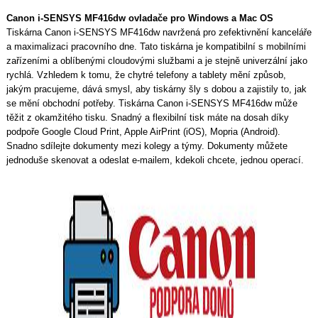
Canon i-SENSYS MF416dw ovladače pro Windows a Mac OS
Tiskárna Canon i-SENSYS MF416dw navržená pro zefektivnění kanceláře
a maximalizaci pracovního dne. Tato tiskárna je kompatibilní s mobilními
zařízeními a oblíbenými cloudovými službami a je stejně univerzální jako
rychlá. Vzhledem k tomu, že chytré telefony a tablety mění způsob,
jakým pracujeme, dává smysl, aby tiskárny šly s dobou a zajistily to, jak
se mění obchodní potřeby. Tiskárna Canon i-SENSYS MF416dw může
těžit z okamžitého tisku. Snadný a flexibilní tisk máte na dosah díky
podpoře Google Cloud Print, Apple AirPrint (iOS), Mopria (Android).
Snadno sdílejte dokumenty mezi kolegy a týmy. Dokumenty můžete
jednoduše skenovat a odeslat e-mailem, kdekoli chcete, jednou operací.