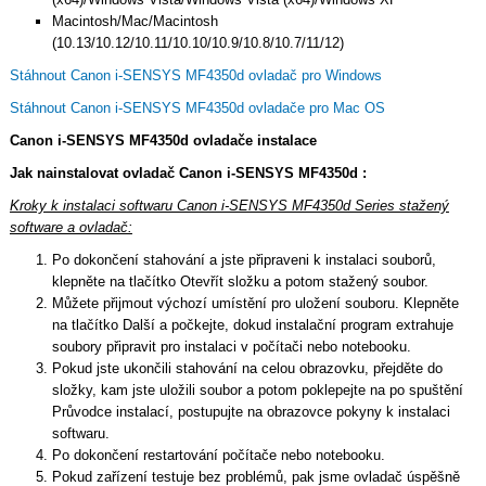
Macintosh/Mac/Macintosh
(10.13/10.12/10.11/10.10/10.9/10.8/10.7/11/12)
Stáhnout Canon i-SENSYS MF4350d ovladač pro Windows
Stáhnout Canon i-SENSYS MF4350d ovladače pro Mac OS
Canon i-SENSYS MF4350d ovladače instalace
Jak nainstalovat ovladač Canon i-SENSYS MF4350d :
Kroky k instalaci softwaru Canon i-SENSYS MF4350d Series stažený
software a ovladač:
Po dokončení stahování a jste připraveni k instalaci souborů,
klepněte na tlačítko Otevřít složku a potom stažený soubor.
Můžete přijmout výchozí umístění pro uložení souboru. Klepněte
na tlačítko Další a počkejte, dokud instalační program extrahuje
soubory připravit pro instalaci v počítači nebo notebooku.
Pokud jste ukončili stahování na celou obrazovku, přejděte do
složky, kam jste uložili soubor a potom poklepejte na po spuštění
Průvodce instalací, postupujte na obrazovce pokyny k instalaci
softwaru.
Po dokončení restartování počítače nebo notebooku.
Pokud zařízení testuje bez problémů, pak jsme ovladač úspěšně