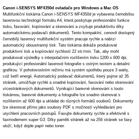
Canon i-SENSYS MF4350d ovladače pro Windows a Mac OS
Multifunkční tiskárna Canon i-SENSYS MF4350d je vybavena černobílou
laserovou technologií formátu A4, která poskytuje profesionální funkce
tisku, faxování, kopírování a skenování a zvyšuje produktivitu díky
automatickému podavači dokumentů. Tento kompaktní, cenově dostupný
černobílý laserový multifunkční systém pracuje rychle a nabízí
automatický oboustranný tisk. Tato tiskárna dokáže produkovat
produktivní tisk a kopírování rychlostí 22 str./min. Tak, aby mohl
produkovat výsledky s interpolačním rozlišením tisku 1200 x 600 dpi,
produkující profesionální laserové fotografie s ostrým textem a detailní
grafikou. V pohotovostním režimu má systém spotřebu pouze 3 watty,
což šetří energii. Automatický podavač dokumentů, který pojme až 35
stránek, umožňuje rychlé a snadné kopírování, faxování nebo skenování
vícestránkových dokumentů. Vynikající barevné skenování s touto
tiskárnou, barevné dokumenty a fotografie lze snadno skenovat s
rozlišením až 600 dpi a ukládat do různých formátů souborů. Dokumenty
lze skenovat přímo jako soubory PDF s možností vyhledávání pro
urychlení pracovních postupů. Faxujte dokumenty rychle a efektivně s
faxmodemem super G3. Díky paměti stránek až na 256 stránek se faxy
uloží, když dojde papír nebo toner.