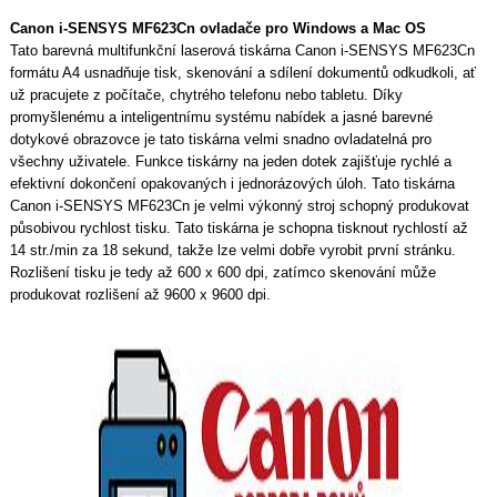
Canon i-SENSYS MF623Cn ovladače pro Windows a Mac OS
Tato barevná multifunkční laserová tiskárna Canon i-SENSYS MF623Cn
formátu A4 usnadňuje tisk, skenování a sdílení dokumentů odkudkoli, ať
už pracujete z počítače, chytrého telefonu nebo tabletu. Díky
promyšlenému a inteligentnímu systému nabídek a jasné barevné
dotykové obrazovce je tato tiskárna velmi snadno ovladatelná pro
všechny uživatele. Funkce tiskárny na jeden dotek zajišťuje rychlé a
efektivní dokončení opakovaných i jednorázových úloh. Tato tiskárna
Canon i-SENSYS MF623Cn je velmi výkonný stroj schopný produkovat
působivou rychlost tisku. Tato tiskárna je schopna tisknout rychlostí až
14 str./min za 18 sekund, takže lze velmi dobře vyrobit první stránku.
Rozlišení tisku je tedy až 600 x 600 dpi, zatímco skenování může
produkovat rozlišení až 9600 x 9600 dpi.