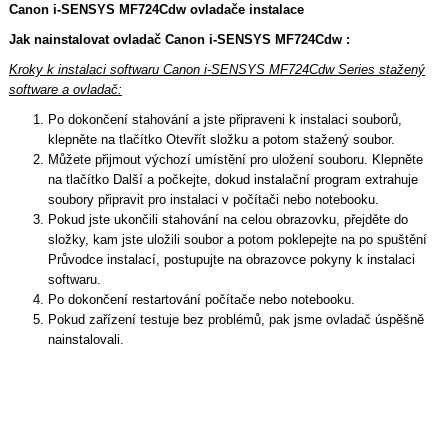
Canon i-SENSYS MF724Cdw ovladače instalace
Jak nainstalovat ovladač Canon i-SENSYS MF724Cdw :
Kroky k instalaci softwaru Canon i-SENSYS MF724Cdw Series stažený
software a ovladač:
Po dokončení stahování a jste připraveni k instalaci souborů,
klepněte na tlačítko Otevřít složku a potom stažený soubor.
Můžete přijmout výchozí umístění pro uložení souboru. Klepněte
na tlačítko Další a počkejte, dokud instalační program extrahuje
soubory připravit pro instalaci v počítači nebo notebooku.
Pokud jste ukončili stahování na celou obrazovku, přejděte do
složky, kam jste uložili soubor a potom poklepejte na po spuštění
Průvodce instalací, postupujte na obrazovce pokyny k instalaci
softwaru.
Po dokončení restartování počítače nebo notebooku.
Pokud zařízení testuje bez problémů, pak jsme ovladač úspěšně
nainstalovali.