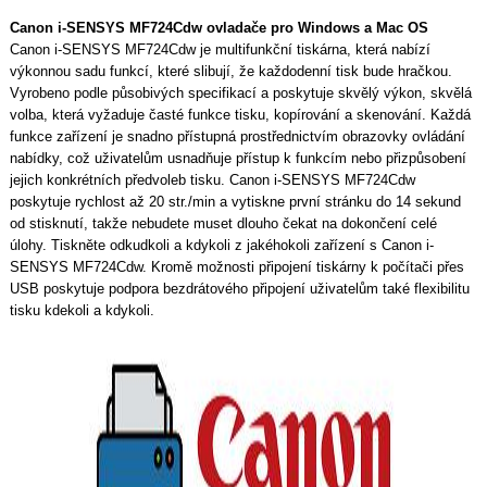
Canon i-SENSYS MF724Cdw ovladače pro Windows a Mac OS
Canon i-SENSYS MF724Cdw je multifunkční tiskárna, která nabízí
výkonnou sadu funkcí, které slibují, že každodenní tisk bude hračkou.
Vyrobeno podle působivých specifikací a poskytuje skvělý výkon, skvělá
volba, která vyžaduje časté funkce tisku, kopírování a skenování. Každá
funkce zařízení je snadno přístupná prostřednictvím obrazovky ovládání
nabídky, což uživatelům usnadňuje přístup k funkcím nebo přizpůsobení
jejich konkrétních předvoleb tisku. Canon i-SENSYS MF724Cdw
poskytuje rychlost až 20 str./min a vytiskne první stránku do 14 sekund
od stisknutí, takže nebudete muset dlouho čekat na dokončení celé
úlohy. Tiskněte odkudkoli a kdykoli z jakéhokoli zařízení s Canon i-
SENSYS MF724Cdw. Kromě možnosti připojení tiskárny k počítači přes
USB poskytuje podpora bezdrátového připojení uživatelům také flexibilitu
tisku kdekoli a kdykoli.