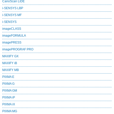
CanoScan LiDE
i-SENSYS LBP
i-SENSYS MF
i‑SENSYS
imageCLASS
imageFORMULA
imagePRESS
imagePROGRAF PRO
MAXIFY GX
MAXIFY iB
MAXIFY MB
PIXMA E
PIXMA G
PIXMA GM
PIXMA iP
PIXMA iX
PIXMA MG