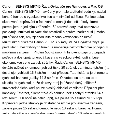
Canon i-SENSYS MF740 Řada Ovladače pro Windows a Mac OS
Canon i-SENSYS MF740, navržený pro malé a střední podniky, nabízí
bohaté funkce s vysokou kvalitou a minimální údržbou. Funkce tisku,
skenování, kopírování a faxování pomáhají dokončit úkoly, které
potřebujete, s jediným zařízením. 5″ barevná dotyková obrazovka
poskytuje intuitivní uživatelské prostředí a správci zařízení si ji mohou
přizpůsobit tak, aby zjednodušila mnoho každodenních úkolů.
Multifunkční tiskárna Canon i-SENSYS řady MF740 výrazně zvyšuje
produktivitu bezdrátových funkcí a umožňuje bezproblémové připojení k
mobilním zařízením. Přidání 550 -Zásobník listového papíru v případě
potřeby a dostupná tonerová kazeta s vysokou výtěžností slibuje
ekonomickou cenu za tisk stránky. Řada Canon i-SENSYS MF740
dokáže udávat skromnou rychlost tisku 20 stránek za minutu (str./min) a
dosahuje rychlosti 16,5 str./min. test případu. Tato tiskárna je ohromena
rychlostí barevné grafiky 14,8 str./min. Odvrácenou stranou této
uklidňující rychlosti je, že tiskový stroj je úžasně tichý, přičemž
srovnatelné ticho kazí pouze hlasitý chladicí ventilátor. Připojení přes
kabelový Ethernet, Skener trvá 25 sekund, než zachytí stránku A4 s
rozlišením 300 bodů na palec (dpi), ale pouze 15 sekund při 150 dpi.
Kopírování jedné stránky je dostatečně rychlé pro laserové zařízení,
zabere pouze 15 sekund černobíle nebo 18 sekund barevně. Pomocí
automatického podavače dokumentů jsme vytvořili 10 jednostranných