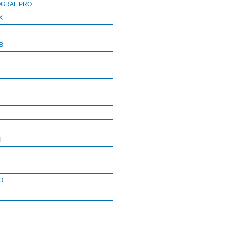
OGRAF PRO
X
B
i
O