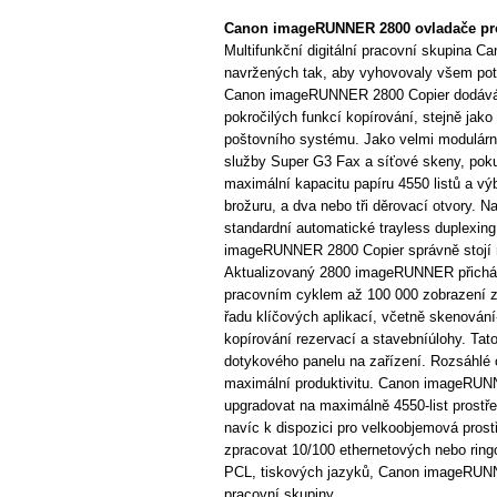
Canon imageRUNNER 2800 ovladače pr
Multifunkční digitální pracovní skupina 
navržených tak, aby vyhovovaly všem pot
Canon imageRUNNER 2800 Copier dodává j
pokročilých funkcí kopírování, stejně jak
poštovního systému. Jako velmi modulární
služby Super G3 Fax a síťové skeny, pok
maximální kapacitu papíru 4550 listů a výb
brožuru, a dva nebo tři děrovací otvory. N
standardní automatické trayless duplexing,
imageRUNNER 2800 Copier správně stojí na
Aktualizovaný 2800 imageRUNNER přichází 
pracovním cyklem až 100 000 zobrazení 
řadu klíčových aplikací, včetně skenování
kopírování rezervací a stavebníúlohy. Tat
dotykového panelu na zařízení. Rozsáhlé o
maximální produktivitu. Canon imageRUNNE
upgradovat na maximálně 4550-list prostře
navíc k dispozici pro velkoobjemová prost
zpracovat 10/100 ethernetových nebo ring
PCL, tiskových jazyků, Canon imageRUNNER
pracovní skupiny.