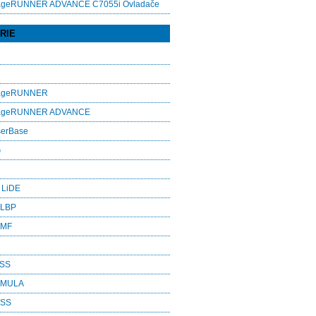
ageRUNNER ADVANCE C7055i Ovladače
RIE
mageRUNNER
mageRUNNER ADVANCE
serBase
G
 LiDE
 LBP
 MF
ASS
RMULA
ESS