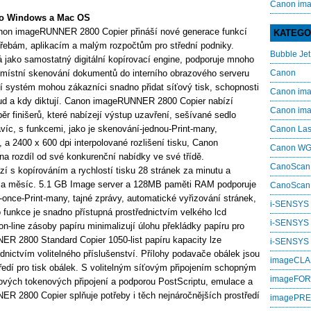
Canon im
o Windows a Mac OS
Canon imageRUNNER 2800 Copier přináší nové generace funkcí
KATEGO
řebám, aplikacím a malým rozpočtům pro střední podniky.
Bubble Jet
ako samostatný digitální kopírovací engine, podporuje mnoho
o místní skenování dokumentů do interního obrazového serveru
Canon
 systém mohou zákazníci snadno přidat síťový tisk, schopnosti
Canon i
ud a kdy diktují. Canon imageRUNNER 2800 Copier nabízí
Canon i
ěr finišerů, které nabízejí výstup uzavření, sešívané sedlo
avíc, s funkcemi, jako je skenování-jednou-Print-many,
Canon La
 a 2400 x 600 dpi interpolované rozlišení tisku, Canon
Canon W
 rozdíl od své konkurenční nabídky ve své třídě.
CanoScan
s kopírováním a rychlostí tisku 28 stránek za minutu a
za měsíc. 5.1 GB Image server a 128MB paměti RAM podporuje
CanoScan
-once-Print-many, tajné zprávy, automatické vyřizování stránek,
i-SENSYS
o funkce je snadno přístupná prostřednictvím velkého lcd
i-SENSYS
n-line zásoby papíru minimalizují úlohu překládky papíru pro
R 2800 Standard Copier 1050-list papíru kapacity lze
i‑SENSYS
dnictvím volitelného příslušenství. Přílohy podavače obálek jsou
imageCL
ředí pro tisk obálek. S volitelným síťovým připojením schopným
imageFO
ových tokenových připojení a podporou PostScriptu, emulace a
 2800 Copier splňuje potřeby i těch nejnáročnějších prostředí
imagePR