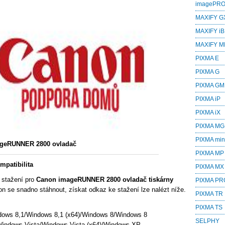
imagePR
MAXIFY G
MAXIFY iB
MAXIFY M
PIXMA E
PIXMA G
PIXMA GM
PIXMA iP
PIXMA iX
PIXMA MG
PIXMA min
geRUNNER 2800 ovladač
PIXMA MP
patibilita
PIXMA MX
 stažení pro
Canon imageRUNNER 2800 ovladač tiskárny
PIXMA PR
n se snadno stáhnout, získat odkaz ke stažení lze nalézt níže.
PIXMA TR
PIXMA TS
dows 8,1/Windows 8,1 (x64)/Windows 8/Windows 8
SELPHY
Windows Vista/Windows Vista (x64)/Windows XP