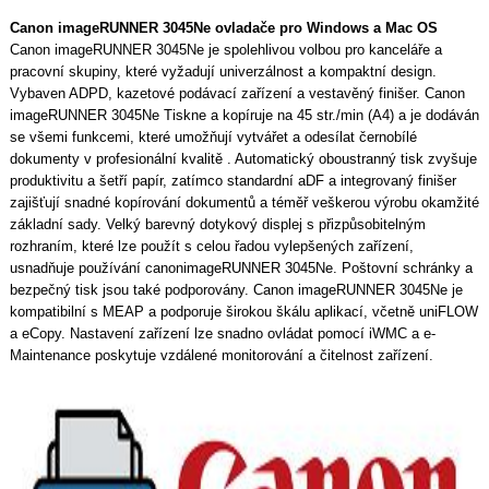
Canon imageRUNNER 3045Ne ovladače pro Windows a Mac OS
Canon imageRUNNER 3045Ne je spolehlivou volbou pro kanceláře a
pracovní skupiny, které vyžadují univerzálnost a kompaktní design.
Vybaven ADPD, kazetové podávací zařízení a vestavěný finišer. Canon
imageRUNNER 3045Ne Tiskne a kopíruje na 45 str./min (A4) a je dodáván
se všemi funkcemi, které umožňují vytvářet a odesílat černobílé
dokumenty v profesionální kvalitě . Automatický oboustranný tisk zvyšuje
produktivitu a šetří papír, zatímco standardní aDF a integrovaný finišer
zajišťují snadné kopírování dokumentů a téměř veškerou výrobu okamžité
základní sady. Velký barevný dotykový displej s přizpůsobitelným
rozhraním, které lze použít s celou řadou vylepšených zařízení,
usnadňuje používání canonimageRUNNER 3045Ne. Poštovní schránky a
bezpečný tisk jsou také podporovány. Canon imageRUNNER 3045Ne je
kompatibilní s MEAP a podporuje širokou škálu aplikací, včetně uniFLOW
a eCopy. Nastavení zařízení lze snadno ovládat pomocí iWMC a e-
Maintenance poskytuje vzdálené monitorování a čitelnost zařízení.