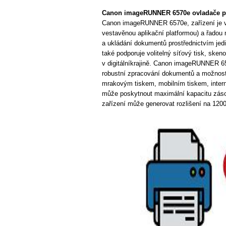
Canon imageRUNNER 6570e ovladače p
Canon imageRUNNER 6570e, zařízení je v
vestavěnou aplikační platformou) a řadou m
a ukládání dokumentů prostřednictvím jed
také podporuje volitelný síťový tisk, ske
v digitálníkrajině. Canon imageRUNNER 65
robustní zpracování dokumentů a možnost
mrakovým tiskem, mobilním tiskem, inte
může poskytnout maximální kapacitu zásob
zařízení může generovat rozlišení na 1200