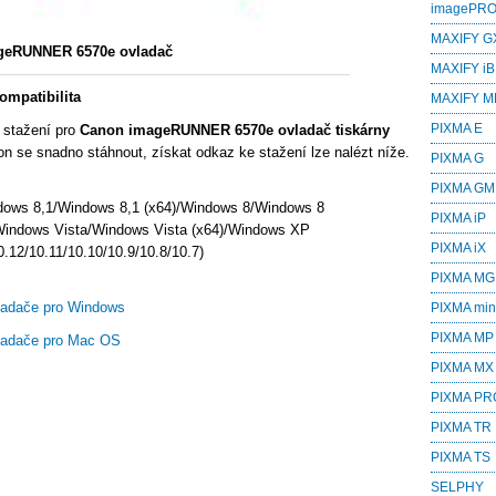
imagePR
MAXIFY G
geRUNNER 6570e ovladač
MAXIFY iB
mpatibilita
MAXIFY M
PIXMA E
 stažení pro
Canon imageRUNNER 6570e ovladač tiskárny
n se snadno stáhnout, získat odkaz ke stažení lze nalézt níže.
PIXMA G
PIXMA GM
dows 8,1/Windows 8,1 (x64)/Windows 8/Windows 8
PIXMA iP
Windows Vista/Windows Vista (x64)/Windows XP
PIXMA iX
.12/10.11/10.10/10.9/10.8/10.7)
PIXMA MG
adače pro Windows
PIXMA min
PIXMA MP
adače pro Mac OS
PIXMA MX
PIXMA PR
PIXMA TR
PIXMA TS
SELPHY