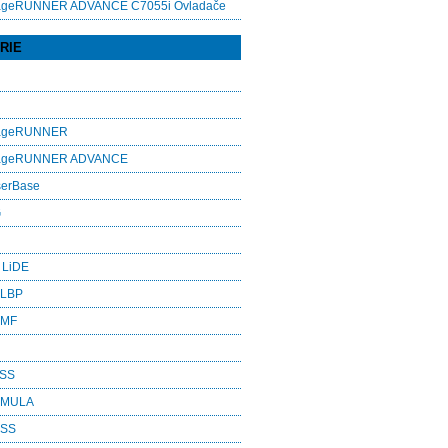
ageRUNNER ADVANCE C7055i Ovladače
RIE
mageRUNNER
mageRUNNER ADVANCE
serBase
G
 LiDE
 LBP
 MF
ASS
RMULA
ESS