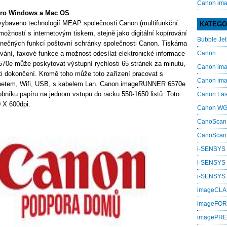
Canon im
ro Windows a Mac OS
ybaveno technologií MEAP společnosti Canon (multifunkční
KATEGO
ožností s internetovým tiskem, stejně jako digitální kopírování
Bubble Jet
inečných funkcí poštovní schránky společnosti Canon. Tiskárna
nování, faxové funkce a možnost odesílat elektronické informace
Canon
70e může poskytovat výstupní rychlosti 65 stránek za minutu,
Canon i
i dokončení. Kromě toho může toto zařízení pracovat s
Canon i
rnetem, Wifi, USB, s kabelem Lan. Canon imageRUNNER 6570e
níku papíru na jednom vstupu do racku 550-1650 listů. Toto
Canon La
 X 600dpi.
Canon W
CanoScan
CanoScan
i-SENSYS
i-SENSYS
i‑SENSYS
imageCL
imageFO
imagePR