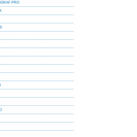
OGRAF PRO
X
B
i
O