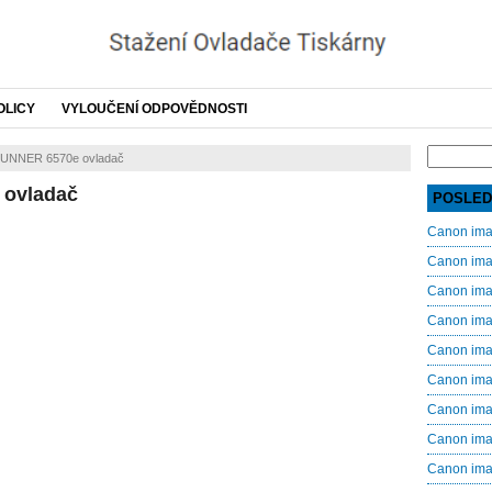
OLICY
VYLOUČENÍ ODPOVĚDNOSTI
Search
UNNER 6570e ovladač
for:
ovladač
POSLED
Canon im
Canon im
Canon im
Canon im
Canon im
Canon im
Canon im
Canon im
Canon im