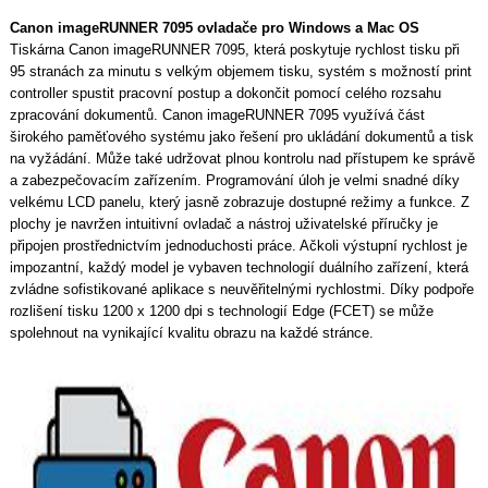
Canon imageRUNNER 7095 ovladače pro Windows a Mac OS
Tiskárna Canon imageRUNNER 7095, která poskytuje rychlost tisku při
95 stranách za minutu s velkým objemem tisku, systém s možností print
controller spustit pracovní postup a dokončit pomocí celého rozsahu
zpracování dokumentů. Canon imageRUNNER 7095 využívá část
širokého paměťového systému jako řešení pro ukládání dokumentů a tisk
na vyžádání. Může také udržovat plnou kontrolu nad přístupem ke správě
a zabezpečovacím zařízením. Programování úloh je velmi snadné díky
velkému LCD panelu, který jasně zobrazuje dostupné režimy a funkce. Z
plochy je navržen intuitivní ovladač a nástroj uživatelské příručky je
připojen prostřednictvím jednoduchosti práce. Ačkoli výstupní rychlost je
impozantní, každý model je vybaven technologií duálního zařízení, která
zvládne sofistikované aplikace s neuvěřitelnými rychlostmi. Díky podpoře
rozlišení tisku 1200 x 1200 dpi s technologií Edge (FCET) se může
spolehnout na vynikající kvalitu obrazu na každé stránce.