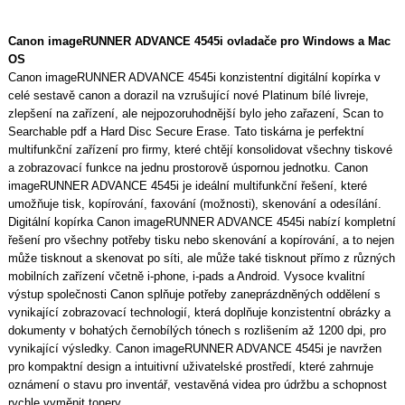
Canon imageRUNNER ADVANCE 4545i ovladače pro Windows a Mac
OS
Canon imageRUNNER ADVANCE 4545i konzistentní digitální kopírka v
celé sestavě canon a dorazil na vzrušující nové Platinum bílé livreje,
zlepšení na zařízení, ale nejpozoruhodnější bylo jeho zařazení, Scan to
Searchable pdf a Hard Disc Secure Erase. Tato tiskárna je perfektní
multifunkční zařízení pro firmy, které chtějí konsolidovat všechny tiskové
a zobrazovací funkce na jednu prostorově úspornou jednotku. Canon
imageRUNNER ADVANCE 4545i je ideální multifunkční řešení, které
umožňuje tisk, kopírování, faxování (možnosti), skenování a odesílání.
Digitální kopírka Canon imageRUNNER ADVANCE 4545i nabízí kompletní
řešení pro všechny potřeby tisku nebo skenování a kopírování, a to nejen
může tisknout a skenovat po síti, ale může také tisknout přímo z různých
mobilních zařízení včetně i-phone, i-pads a Android. Vysoce kvalitní
výstup společnosti Canon splňuje potřeby zaneprázdněných oddělení s
vynikající zobrazovací technologií, která doplňuje konzistentní obrázky a
dokumenty v bohatých černobílých tónech s rozlišením až 1200 dpi, pro
vynikající výsledky. Canon imageRUNNER ADVANCE 4545i je navržen
pro kompaktní design a intuitivní uživatelské prostředí, které zahrnuje
oznámení o stavu pro inventář, vestavěná videa pro údržbu a schopnost
rychle vyměnit tonery.