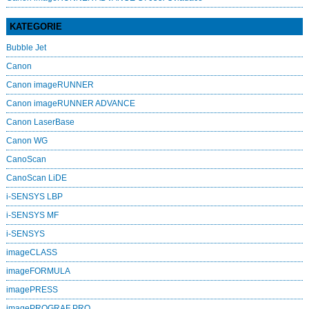
KATEGORIE
Bubble Jet
Canon
Canon imageRUNNER
Canon imageRUNNER ADVANCE
Canon LaserBase
Canon WG
CanoScan
CanoScan LiDE
i-SENSYS LBP
i-SENSYS MF
i‑SENSYS
imageCLASS
imageFORMULA
imagePRESS
imagePROGRAF PRO