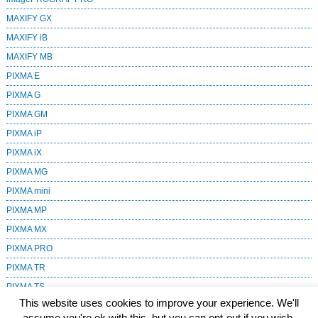
MAXIFY GX
MAXIFY iB
MAXIFY MB
PIXMA E
PIXMA G
PIXMA GM
PIXMA iP
PIXMA iX
PIXMA MG
PIXMA mini
PIXMA MP
PIXMA MX
PIXMA PRO
PIXMA TR
PIXMA TS
This website uses cookies to improve your experience. We'll
SELPHY
assume you're ok with this, but you can opt-out if you wish.