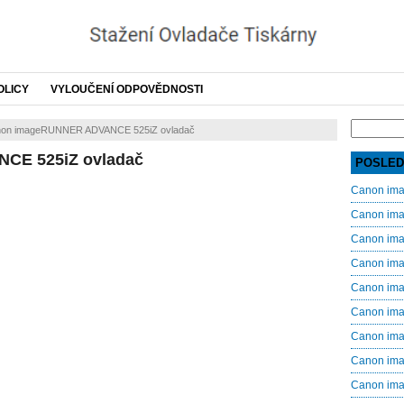
OLICY
VYLOUČENÍ ODPOVĚDNOSTI
Search
on imageRUNNER ADVANCE 525iZ ovladač
for:
CE 525iZ ovladač
POSLED
Canon im
Canon im
Canon im
Canon im
Canon im
Canon im
Canon im
Canon im
Canon im