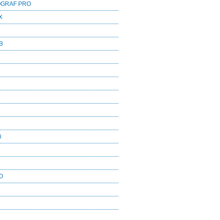
OGRAF PRO
X
B
i
O