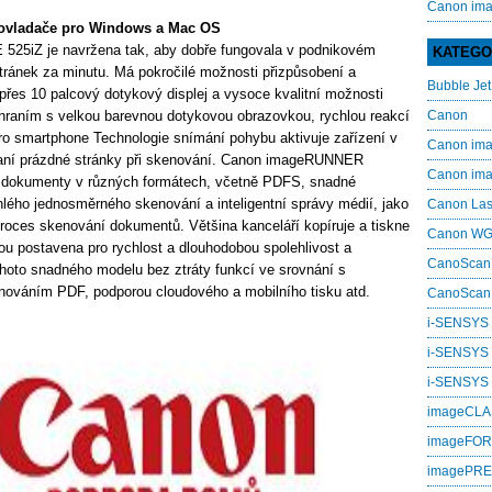
Canon im
vladače pro Windows a Mac OS
5iZ je navržena tak, aby dobře fungovala v podnikovém
KATEGO
stránek za minutu. Má pokročilé možnosti přizpůsobení a
Bubble Jet
 přes 10 palcový dotykový displej a vysoce kvalitní možnosti
zhraním s velkou barevnou dotykovou obrazovkou, rychlou reakcí
Canon
ro smartphone Technologie snímání pohybu aktivuje zařízení v
Canon i
raní prázdné stránky při skenování. Canon imageRUNNER
Canon i
dokumenty v různých formátech, včetně PDFS, snadné
lého jednosměrného skenování a inteligentní správy médií, jako
Canon La
proces skenování dokumentů. Většina kanceláří kopíruje a tiskne
Canon W
sou postavena pro rychlost a dlouhodobou spolehlivost a
CanoScan
hoto snadného modelu bez ztráty funkcí ve srovnání s
nováním PDF, podporou cloudového a mobilního tisku atd.
CanoScan
i-SENSYS
i-SENSYS
i‑SENSYS
imageCL
imageFO
imagePR