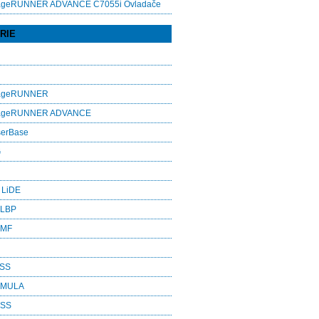
ageRUNNER ADVANCE C7055i Ovladače
RIE
mageRUNNER
mageRUNNER ADVANCE
serBase
G
 LiDE
 LBP
 MF
ASS
RMULA
ESS