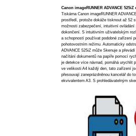
Canon imageRUNNER ADVANCE 525iZ o
Tiskárna Canon imageRUNNER ADVANCE 52
prostředí, protože dokáže tisknout až 52 
možnosti zabezpečení, intuitivní ovládání
dokončení. S intuitivním uživatelským ro
a schopností používat podobné zařízení p
pohotovostním režimu. Automaticky odst
ADVANCE 525iZ může Skenuje a převádí 
načítání dokumentů na papíře pomocí rych
je detekce více návnad, pomáhá urychlit 
ve velikosti A4 každý den, tato zařízení j
přesouvají zaneprázdněnou kancelář do to
ekvivalentem A3. S prohledávatelným ske