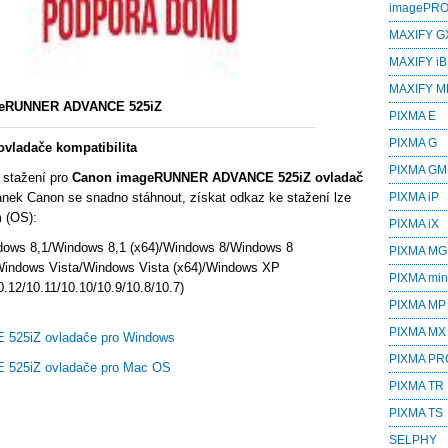
imagePR
MAXIFY G
MAXIFY iB
MAXIFY M
eRUNNER ADVANCE 525iZ
PIXMA E
PIXMA G
ladače kompatibilita
PIXMA GM
 stažení pro
Canon imageRUNNER ADVANCE 525iZ ovladač
ánek Canon se snadno stáhnout, získat odkaz ke stažení lze
PIXMA iP
m (OS):
PIXMA iX
dows 8,1/Windows 8,1 (x64)/Windows 8/Windows 8
PIXMA MG
Windows Vista/Windows Vista (x64)/Windows XP
PIXMA min
.12/10.11/10.10/10.9/10.8/10.7)
PIXMA MP
PIXMA MX
525iZ ovladače pro Windows
PIXMA PR
525iZ ovladače pro Mac OS
PIXMA TR
PIXMA TS
SELPHY