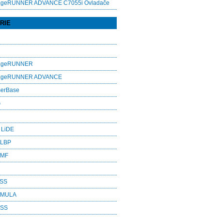
ageRUNNER ADVANCE C7055i Ovladače
RIE
mageRUNNER
mageRUNNER ADVANCE
serBase
G
 LiDE
 LBP
 MF
ASS
RMULA
ESS