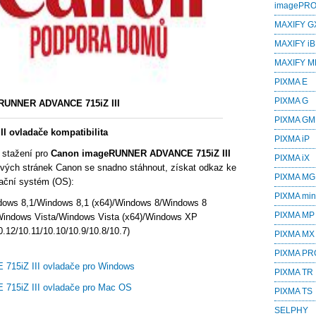
imagePR
MAXIFY G
MAXIFY iB
MAXIFY M
PIXMA E
PIXMA G
RUNNER ADVANCE 715iZ III
PIXMA GM
 ovladače kompatibilita
PIXMA iP
 stažení pro
Canon imageRUNNER ADVANCE 715iZ III
PIXMA iX
vých stránek Canon se snadno stáhnout, získat odkaz ke
PIXMA MG
rační systém (OS):
PIXMA min
dows 8,1/Windows 8,1 (x64)/Windows 8/Windows 8
PIXMA MP
Windows Vista/Windows Vista (x64)/Windows XP
.12/10.11/10.10/10.9/10.8/10.7)
PIXMA MX
PIXMA PR
15iZ III ovladače pro Windows
PIXMA TR
15iZ III ovladače pro Mac OS
PIXMA TS
SELPHY