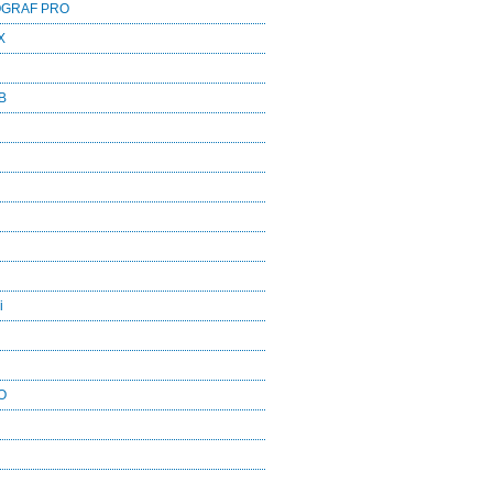
OGRAF PRO
X
B
i
O