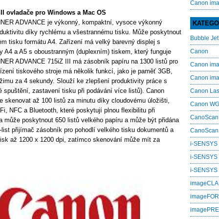
Canon im
I ovladače pro Windows a Mac OS
RUNNER ADVANCE je výkonný, kompaktní, vysoce výkonný
KATEGO
oduktivitu díky rychlému a všestrannému tisku. Může poskytnout
Bubble Jet
em tisku formátu A4. Zařízení má velký barevný displej s
y A4 a A5 s oboustranným (duplexním) tiskem, který funguje
Canon
NNER ADVANCE 715iZ III má zásobník papíru na 1300 listů pro
Canon i
řízení tiskového stroje má několik funkcí, jako je paměť 3GB,
Canon i
žimu za 4 sekundy. Slouží ke zlepšení produktivity práce s
spuštění, zastavení tisku při podávání více listů). Canon
Canon La
kenovat až 100 listů za minutu díky cloudovému úložišti,
Canon W
 NFC a Bluetooth, které poskytují plnou flexibilitu při
CanoScan
na může poskytnout 650 listů velkého papíru a může být přidána
-list přijímač zásobník pro pohodlí velkého tisku dokumentů a
CanoScan
tisk až 1200 x 1200 dpi, zatímco skenování může mít za
i-SENSYS
i-SENSYS
i‑SENSYS
imageCL
imageFO
imagePR