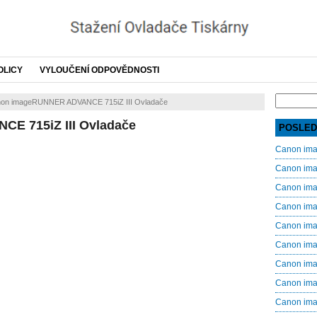
OLICY
VYLOUČENÍ ODPOVĚDNOSTI
Search
on imageRUNNER ADVANCE 715iZ III Ovladače
for:
E 715iZ III Ovladače
POSLED
Canon im
Canon im
Canon im
Canon im
Canon im
Canon im
Canon im
Canon im
Canon im