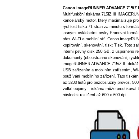
Canon imageRUNNER ADVANCE 715iZ II
Multifunkční tiskárna 715iZ III IMAGE
kancelářský motor, který maximalizuje pr
rychlost tisku 71 stran za minutu s formát
jasnými ovládacími prvky Pracovní formát
přes Wi-Fi a mobilní síť. Canon imageRU
kopírování, skenování, tisk; Tisk. Toto za
interní pevný disk 250 GB, z úsporného re
dokumenty (oboustranné skenování, rychlé 
imageRUNNER ADVANCE 715iZ III dokáže s
USB zařízením a mobilním zařízením, Wi-Fi,
používání mobilního zařízení. Tato tiskár
až 3200 listů pro bezobslužný provoz, 500
velké objemy. Tiskárna může produkovat 
následek rozlišení až 600 x 600 dpi.