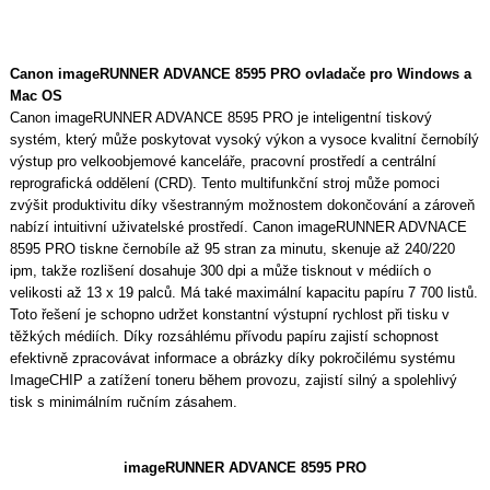
Canon imageRUNNER ADVANCE 8595 PRO ovladače pro Windows a
Mac OS
Canon imageRUNNER ADVANCE 8595 PRO je inteligentní tiskový
systém, který může poskytovat vysoký výkon a vysoce kvalitní černobílý
výstup pro velkoobjemové kanceláře, pracovní prostředí a centrální
reprografická oddělení (CRD). Tento multifunkční stroj může pomoci
zvýšit produktivitu díky všestranným možnostem dokončování a zároveň
nabízí intuitivní uživatelské prostředí. Canon imageRUNNER ADVNACE
8595 PRO tiskne černobíle až 95 stran za minutu, skenuje až 240/220
ipm, takže rozlišení dosahuje 300 dpi a může tisknout v médiích o
velikosti až 13 x 19 palců. Má také maximální kapacitu papíru 7 700 listů.
Toto řešení je schopno udržet konstantní výstupní rychlost při tisku v
těžkých médiích. Díky rozsáhlému přívodu papíru zajistí schopnost
efektivně zpracovávat informace a obrázky díky pokročilému systému
ImageCHIP a zatížení toneru během provozu, zajistí silný a spolehlivý
tisk s minimálním ručním zásahem.
imageRUNNER ADVANCE 8595 PRO