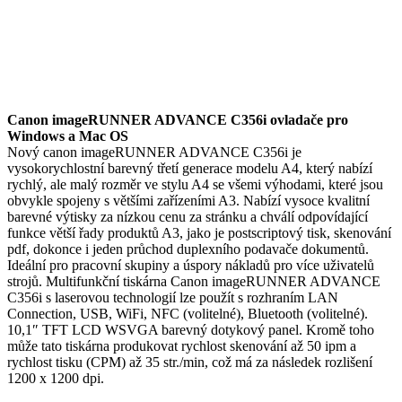
Canon imageRUNNER ADVANCE C356i ovladače pro
Windows a Mac OS
Nový canon imageRUNNER ADVANCE C356i je
vysokorychlostní barevný třetí generace modelu A4, který nabízí
rychlý, ale malý rozměr ve stylu A4 se všemi výhodami, které jsou
obvykle spojeny s většími zařízeními A3. Nabízí vysoce kvalitní
barevné výtisky za nízkou cenu za stránku a chválí odpovídající
funkce větší řady produktů A3, jako je postscriptový tisk, skenování
pdf, dokonce i jeden průchod duplexního podavače dokumentů.
Ideální pro pracovní skupiny a úspory nákladů pro více uživatelů
strojů. Multifunkční tiskárna Canon imageRUNNER ADVANCE
C356i s laserovou technologií lze použít s rozhraním LAN
Connection, USB, WiFi, NFC (volitelné), Bluetooth (volitelné).
10,1″ TFT LCD WSVGA barevný dotykový panel. Kromě toho
může tato tiskárna produkovat rychlost skenování až 50 ipm a
rychlost tisku (CPM) až 35 str./min, což má za následek rozlišení
1200 x 1200 dpi.