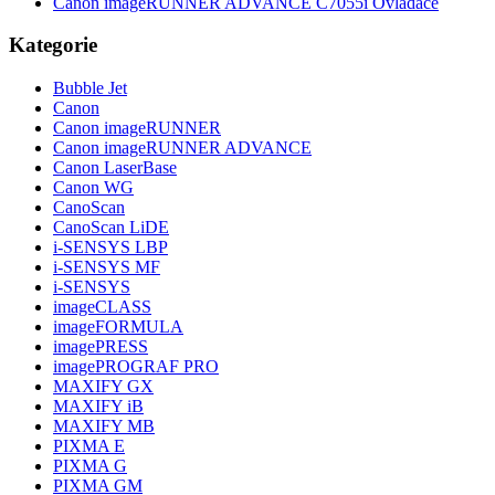
Canon imageRUNNER ADVANCE C7055i Ovladače
Kategorie
Bubble Jet
Canon
Canon imageRUNNER
Canon imageRUNNER ADVANCE
Canon LaserBase
Canon WG
CanoScan
CanoScan LiDE
i-SENSYS LBP
i-SENSYS MF
i‑SENSYS
imageCLASS
imageFORMULA
imagePRESS
imagePROGRAF PRO
MAXIFY GX
MAXIFY iB
MAXIFY MB
PIXMA E
PIXMA G
PIXMA GM