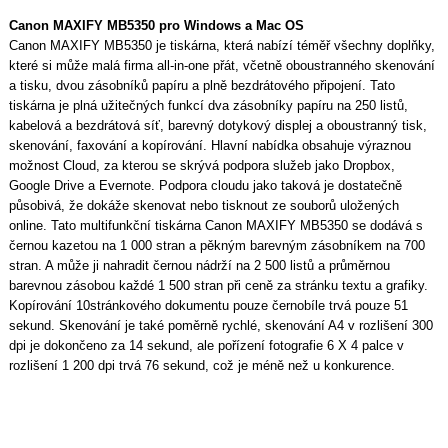
Canon MAXIFY MB5350 pro Windows a Mac OS
Canon MAXIFY MB5350 je tiskárna, která nabízí téměř všechny doplňky,
které si může malá firma all-in-one přát, včetně oboustranného skenování
a tisku, dvou zásobníků papíru a plně bezdrátového připojení. Tato
tiskárna je plná užitečných funkcí dva zásobníky papíru na 250 listů,
kabelová a bezdrátová síť, barevný dotykový displej a oboustranný tisk,
skenování, faxování a kopírování. Hlavní nabídka obsahuje výraznou
možnost Cloud, za kterou se skrývá podpora služeb jako Dropbox,
Google Drive a Evernote. Podpora cloudu jako taková je dostatečně
působivá, že dokáže skenovat nebo tisknout ze souborů uložených
online. Tato multifunkční tiskárna Canon MAXIFY MB5350 se dodává s
černou kazetou na 1 000 stran a pěkným barevným zásobníkem na 700
stran. A může ji nahradit černou nádrží na 2 500 listů a průměrnou
barevnou zásobou každé 1 500 stran při ceně za stránku textu a grafiky.
Kopírování 10stránkového dokumentu pouze černobíle trvá pouze 51
sekund. Skenování je také poměrně rychlé, skenování A4 v rozlišení 300
dpi je dokončeno za 14 sekund, ale pořízení fotografie 6 X 4 palce v
rozlišení 1 200 dpi trvá 76 sekund, což je méně než u konkurence.