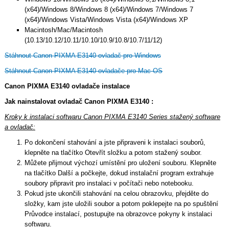
(x64)/Windows 8/Windows 8 (x64)/Windows 7/Windows 7
(x64)/Windows Vista/Windows Vista (x64)/Windows XP
Macintosh/Mac/Macintosh
(10.13/10.12/10.11/10.10/10.9/10.8/10.7/11/12)
Stáhnout Canon PIXMA E3140 ovladač pro Windows
Stáhnout Canon PIXMA E3140 ovladače pro Mac OS
Canon PIXMA E3140 ovladače instalace
Jak nainstalovat ovladač Canon PIXMA E3140 :
Kroky k instalaci softwaru Canon PIXMA E3140 Series stažený software
a ovladač:
Po dokončení stahování a jste připraveni k instalaci souborů,
klepněte na tlačítko Otevřít složku a potom stažený soubor.
Můžete přijmout výchozí umístění pro uložení souboru. Klepněte
na tlačítko Další a počkejte, dokud instalační program extrahuje
soubory připravit pro instalaci v počítači nebo notebooku.
Pokud jste ukončili stahování na celou obrazovku, přejděte do
složky, kam jste uložili soubor a potom poklepejte na po spuštění
Průvodce instalací, postupujte na obrazovce pokyny k instalaci
softwaru.