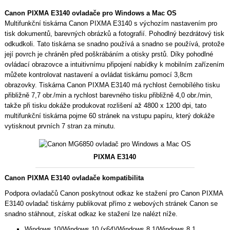
Canon PIXMA E3140 ovladače pro Windows a Mac OS
Multifunkční tiskárna Canon PIXMA E3140 s výchozím nastavením pro
tisk dokumentů, barevných obrázků a fotografií. Pohodlný bezdrátový tisk
odkudkoli. Tato tiskárna se snadno používá a snadno se používá, protože
její povrch je chráněn před poškrábáním a otisky prstů. Díky pohodlné
ovládací obrazovce a intuitivnímu připojení nabídky k mobilním zařízením
můžete kontrolovat nastavení a ovládat tiskárnu pomocí 3,8cm
obrazovky. Tiskárna Canon PIXMA E3140 má rychlost černobílého tisku
přibližně 7,7 obr./min a rychlost barevného tisku přibližně 4,0 obr./min,
takže při tisku dokáže produkovat rozlišení až 4800 x 1200 dpi, tato
multifunkční tiskárna pojme 60 stránek na vstupu papíru, který dokáže
vytisknout prvních 7 stran za minutu.
PIXMA E3140
Canon PIXMA E3140 ovladače kompatibilita
Podpora ovladačů Canon poskytnout odkaz ke stažení pro Canon PIXMA
E3140 ovladač tiskárny publikovat přímo z webových stránek Canon se
snadno stáhnout, získat odkaz ke stažení lze nalézt níže.
Windows 10/Windows 10 (x64)/Windows 8,1/Windows 8,1