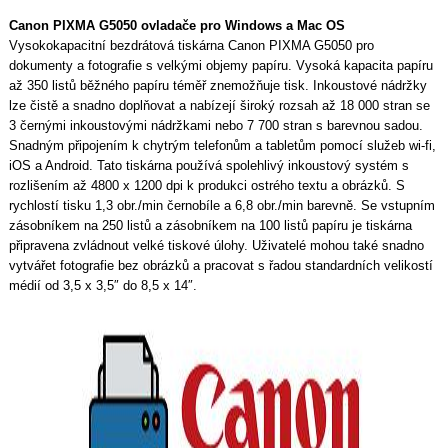
Canon PIXMA G5050 ovladače pro Windows a Mac OS
Vysokokapacitní bezdrátová tiskárna Canon PIXMA G5050 pro
dokumenty a fotografie s velkými objemy papíru. Vysoká kapacita papíru
až 350 listů běžného papíru téměř znemožňuje tisk. Inkoustové nádržky
lze čistě a snadno doplňovat a nabízejí široký rozsah až 18 000 stran se
3 černými inkoustovými nádržkami nebo 7 700 stran s barevnou sadou.
Snadným připojením k chytrým telefonům a tabletům pomocí služeb wi-fi,
iOS a Android. Tato tiskárna používá spolehlivý inkoustový systém s
rozlišením až 4800 x 1200 dpi k produkci ostrého textu a obrázků. S
rychlostí tisku 1,3 obr./min černobíle a 6,8 obr./min barevně. Se vstupním
zásobníkem na 250 listů a zásobníkem na 100 listů papíru je tiskárna
připravena zvládnout velké tiskové úlohy. Uživatelé mohou také snadno
vytvářet fotografie bez obrázků a pracovat s řadou standardních velikostí
médií od 3,5 x 3,5″ do 8,5 x 14″.