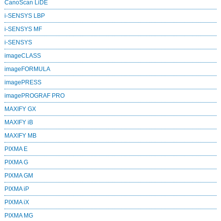
CanoScan LiDE
i-SENSYS LBP
i-SENSYS MF
i‑SENSYS
imageCLASS
imageFORMULA
imagePRESS
imagePROGRAF PRO
MAXIFY GX
MAXIFY iB
MAXIFY MB
PIXMA E
PIXMA G
PIXMA GM
PIXMA iP
PIXMA iX
PIXMA MG