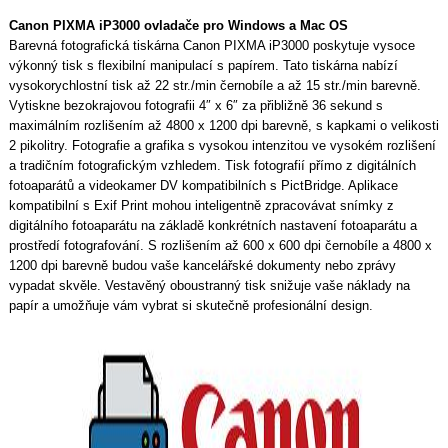
Canon PIXMA iP3000 ovladače pro Windows a Mac OS
Barevná fotografická tiskárna Canon PIXMA iP3000 poskytuje vysoce
výkonný tisk s flexibilní manipulací s papírem. Tato tiskárna nabízí
vysokorychlostní tisk až 22 str./min černobíle a až 15 str./min barevně.
Vytiskne bezokrajovou fotografii 4″ x 6″ za přibližně 36 sekund s
maximálním rozlišením až 4800 x 1200 dpi barevně, s kapkami o velikosti
2 pikolitry. Fotografie a grafika s vysokou intenzitou ve vysokém rozlišení
a tradičním fotografickým vzhledem. Tisk fotografií přímo z digitálních
fotoaparátů a videokamer DV kompatibilních s PictBridge. Aplikace
kompatibilní s Exif Print mohou inteligentně zpracovávat snímky z
digitálního fotoaparátu na základě konkrétních nastavení fotoaparátu a
prostředí fotografování. S rozlišením až 600 x 600 dpi černobíle a 4800 x
1200 dpi barevně budou vaše kancelářské dokumenty nebo zprávy
vypadat skvěle. Vestavěný oboustranný tisk snižuje vaše náklady na
papír a umožňuje vám vybrat si skutečně profesionální design.