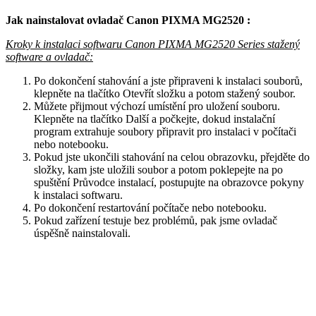
Jak nainstalovat ovladač Canon PIXMA MG2520 :
Kroky k instalaci softwaru Canon PIXMA MG2520 Series stažený
software a ovladač:
Po dokončení stahování a jste připraveni k instalaci souborů,
klepněte na tlačítko Otevřít složku a potom stažený soubor.
Můžete přijmout výchozí umístění pro uložení souboru.
Klepněte na tlačítko Další a počkejte, dokud instalační
program extrahuje soubory připravit pro instalaci v počítači
nebo notebooku.
Pokud jste ukončili stahování na celou obrazovku, přejděte do
složky, kam jste uložili soubor a potom poklepejte na po
spuštění Průvodce instalací, postupujte na obrazovce pokyny
k instalaci softwaru.
Po dokončení restartování počítače nebo notebooku.
Pokud zařízení testuje bez problémů, pak jsme ovladač
úspěšně nainstalovali.