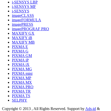
i-SENSYS LBP
i-SENSYS MF
i‑SENSYS
imageCLASS
imageFORMULA
imagePRESS
imagePROGRAF PRO
MAXIFY GX
MAXIFY iB
MAXIFY MB
PIXMA E
PIXMA G
PIXMA GM
PIXMA iP
PIXMA iX
PIXMA MG
PIXMA mini
PIXMA MP
PIXMA MX
PIXMA PRO
PIXMA TR
PIXMA TS
SELPHY
Copyright © 2013 , All Rights Reserved. Support by
Ads-id
&