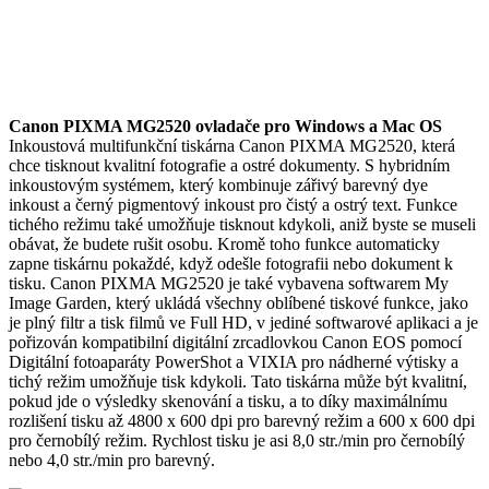
Canon PIXMA MG2520 ovladače pro Windows a Mac OS
Inkoustová multifunkční tiskárna Canon PIXMA MG2520, která
chce tisknout kvalitní fotografie a ostré dokumenty. S hybridním
inkoustovým systémem, který kombinuje zářivý barevný dye
inkoust a černý pigmentový inkoust pro čistý a ostrý text. Funkce
tichého režimu také umožňuje tisknout kdykoli, aniž byste se museli
obávat, že budete rušit osobu. Kromě toho funkce automaticky
zapne tiskárnu pokaždé, když odešle fotografii nebo dokument k
tisku. Canon PIXMA MG2520 je také vybavena softwarem My
Image Garden, který ukládá všechny oblíbené tiskové funkce, jako
je plný filtr a tisk filmů ve Full HD, v jediné softwarové aplikaci a je
pořizován kompatibilní digitální zrcadlovkou Canon EOS pomocí
Digitální fotoaparáty PowerShot a VIXIA pro nádherné výtisky a
tichý režim umožňuje tisk kdykoli. Tato tiskárna může být kvalitní,
pokud jde o výsledky skenování a tisku, a to díky maximálnímu
rozlišení tisku až 4800 x 600 dpi pro barevný režim a 600 x 600 dpi
pro černobílý režim. Rychlost tisku je asi 8,0 str./min pro černobílý
nebo 4,0 str./min pro barevný.