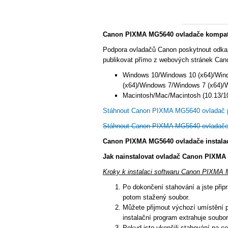
Canon PIXMA MG5640 ovladače kompati
Podpora ovladačů Canon poskytnout odka
publikovat přímo z webových stránek Cano
Windows 10/Windows 10 (x64)/Win
(x64)/Windows 7/Windows 7 (x64)/
Macintosh/Mac/Macintosh (10.13/10.
Stáhnout Canon PIXMA MG5640 ovladač 
Stáhnout Canon PIXMA MG5640 ovladače
Canon PIXMA MG5640 ovladače instala
Jak nainstalovat ovladač Canon PIXMA
Kroky k instalaci softwaru Canon PIXMA 
Po dokončení stahování a jste připra
potom stažený soubor.
Můžete přijmout výchozí umístění p
instalační program extrahuje soubory
Pokud jste ukončili stahování na ce