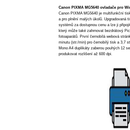
Canon PIXMA MG5640 ovladače pro Wi
Canon PIXMA MG5640 je multifunkční tiská
a pro plnění malých úkolů. Upgradovaná 
systémů za dostupnou cenu a lze ji připoj
který může také zahrnovat bezdrátový Pict
fotoaparátů. První černobílá webová strán
minutu (str./min) pro černobílý tisk a 3,7 s
Mono A4 duplikáty zaberou pouhých 12 s
produkovat rozlišení až 600 dpi.