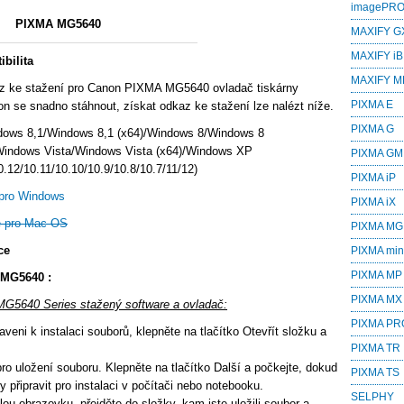
imagePR
PIXMA MG5640
MAXIFY G
MAXIFY iB
bilita
MAXIFY M
z ke stažení pro Canon PIXMA MG5640 ovladač tiskárny
PIXMA E
n se snadno stáhnout, získat odkaz ke stažení lze nalézt níže.
PIXMA G
dows 8,1/Windows 8,1 (x64)/Windows 8/Windows 8
Windows Vista/Windows Vista (x64)/Windows XP
PIXMA GM
12/10.11/10.10/10.9/10.8/10.7/11/12)
PIXMA iP
pro Windows
PIXMA iX
 pro Mac OS
PIXMA MG
ce
PIXMA min
PIXMA MP
 MG5640 :
PIXMA MX
MG5640 Series stažený software a ovladač:
PIXMA PR
veni k instalaci souborů, klepněte na tlačítko Otevřít složku a
PIXMA TR
ro uložení souboru. Klepněte na tlačítko Další a počkejte, dokud
PIXMA TS
 připravit pro instalaci v počítači nebo notebooku.
SELPHY
lou obrazovku, přejděte do složky, kam jste uložili soubor a