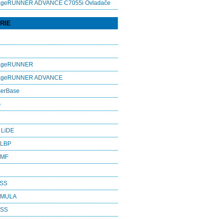
ageRUNNER ADVANCE C7055i Ovladače
RIE
mageRUNNER
mageRUNNER ADVANCE
serBase
G
 LiDE
 LBP
 MF
ASS
RMULA
ESS