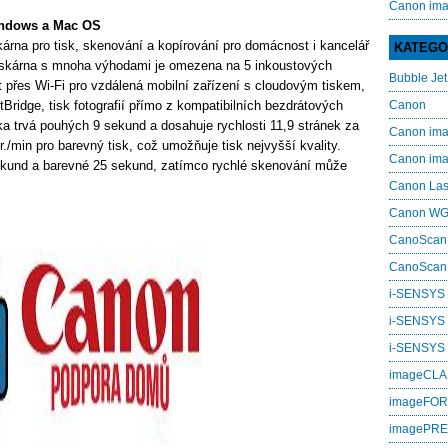
Canon im
ndows a Mac OS
rna pro tisk, skenování a kopírování pro domácnost i kancelář
KATEGO
tiskárna s mnoha výhodami je omezena na 5 inkoustových
Bubble Jet
it přes Wi-Fi pro vzdálená mobilní zařízení s cloudovým tiskem,
Bridge, tisk fotografií přímo z kompatibilních bezdrátových
Canon
ka trvá pouhých 9 sekund a dosahuje rychlosti 11,9 stránek za
Canon i
tr./min pro barevný tisk, což umožňuje tisk nejvyšší kvality.
Canon i
ekund a barevné 25 sekund, zatímco rychlé skenování může
Canon La
Canon W
CanoScan
CanoScan
i-SENSYS
i-SENSYS
i‑SENSYS
imageCL
imageFO
imagePR