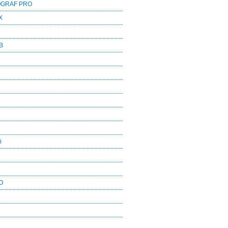
OGRAF PRO
X
B
i
O