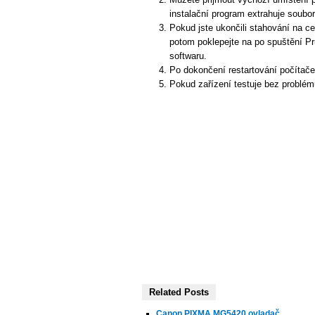
instalační program extrahuje soubory
Pokud jste ukončili stahování na ce
potom poklepejte na po spuštění Pr
softwaru.
Po dokončení restartování počítač
Pokud zařízení testuje bez problém
Related Posts
Canon PIXMA MG5420 ovladač