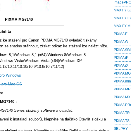
imagePR
MAXIFY G
MAXIFY iB
PIXMA MG7140
MAXIFY M
bilita
PIXMA E
z ke stažení pro Canon PIXMA MG7140 ovladač tiskárny
PIXMA G
n se snadno stáhnout, získat odkaz ke stažení lze nalézt níže.
PIXMA GM
dows 8,1/Windows 8,1 (x64)/Windows 8/Windows 8
PIXMA iP
Windows Vista/Windows Vista (x64)/Windows XP
PIXMA iX
12/10.11/10.10/10.9/10.8/10.7/11/12)
PIXMA MG
pro Windows
PIXMA min
 pro Mac OS
PIXMA MP
ce
PIXMA MX
 MG7140 :
PIXMA PR
MG7140 Series stažený software a ovladač:
PIXMA TR
veni k instalaci souborů, klepněte na tlačítko Otevřít složku a
PIXMA TS
SELPHY
ro uložení souboru. Klepněte na tlačítko Další a počkejte, dokud