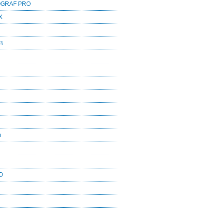
OGRAF PRO
X
B
i
O