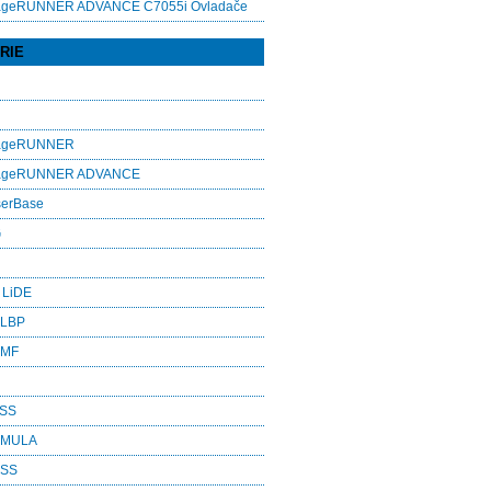
ageRUNNER ADVANCE C7055i Ovladače
RIE
mageRUNNER
mageRUNNER ADVANCE
serBase
G
 LiDE
 LBP
 MF
ASS
RMULA
ESS