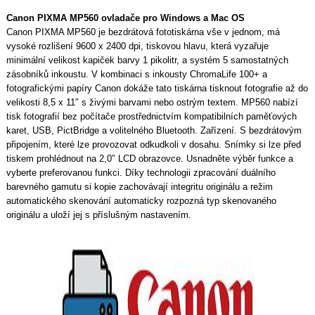
Canon PIXMA MP560 ovladače pro Windows a Mac OS
Canon PIXMA MP560 je bezdrátová fototiskárna vše v jednom, má
vysoké rozlišení 9600 x 2400 dpi, tiskovou hlavu, která vyzařuje
minimální velikost kapiček barvy 1 pikolitr, a systém 5 samostatných
zásobníků inkoustu. V kombinaci s inkousty ChromaLife 100+ a
fotografickými papíry Canon dokáže tato tiskárna tisknout fotografie až do
velikosti 8,5 x 11″ s živými barvami nebo ostrým textem. MP560 nabízí
tisk fotografií bez počítače prostřednictvím kompatibilních paměťových
karet, USB, PictBridge a volitelného Bluetooth. Zařízení. S bezdrátovým
připojením, které lze provozovat odkudkoli v dosahu. Snímky si lze před
tiskem prohlédnout na 2,0″ LCD obrazovce. Usnadněte výběr funkce a
vyberte preferovanou funkci. Díky technologii zpracování duálního
barevného gamutu si kopie zachovávají integritu originálu a režim
automatického skenování automaticky rozpozná typ skenovaného
originálu a uloží jej s příslušným nastavením.