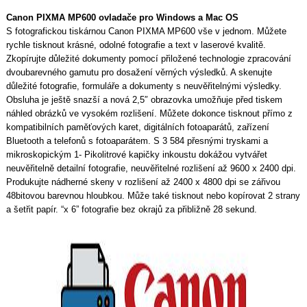
Canon PIXMA MP600 ovladače pro Windows a Mac OS
S fotografickou tiskárnou Canon PIXMA MP600 vše v jednom. Můžete
rychle tisknout krásné, odolné fotografie a text v laserové kvalitě.
Zkopírujte důležité dokumenty pomocí přiložené technologie zpracování
dvoubarevného gamutu pro dosažení věrných výsledků. A skenujte
důležité fotografie, formuláře a dokumenty s neuvěřitelnými výsledky.
Obsluha je ještě snazší a nová 2,5″ obrazovka umožňuje před tiskem
náhled obrázků ve vysokém rozlišení. Můžete dokonce tisknout přímo z
kompatibilních paměťových karet, digitálních fotoaparátů, zařízení
Bluetooth a telefonů s fotoaparátem. S 3 584 přesnými tryskami a
mikroskopickým 1- Pikolitrové kapičky inkoustu dokážou vytvářet
neuvěřitelně detailní fotografie, neuvěřitelné rozlišení až 9600 x 2400 dpi.
Produkujte nádherné skeny v rozlišení až 2400 x 4800 dpi se zářivou
48bitovou barevnou hloubkou. Může také tisknout nebo kopírovat 2 strany
a šetřit papír. “x 6” fotografie bez okrajů za přibližně 28 sekund.