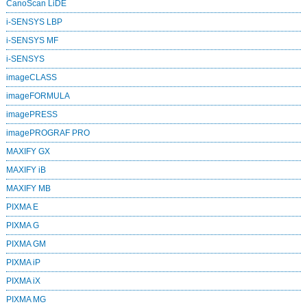
CanoScan LiDE
i-SENSYS LBP
i-SENSYS MF
i‑SENSYS
imageCLASS
imageFORMULA
imagePRESS
imagePROGRAF PRO
MAXIFY GX
MAXIFY iB
MAXIFY MB
PIXMA E
PIXMA G
PIXMA GM
PIXMA iP
PIXMA iX
PIXMA MG