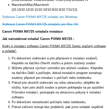
Macintosh/Mac/Macintosh
(10.13/10.12/10.11/10.10/10.9/10.8/10.7/11/12)
Stáhnout Canon PIXMA MX725 ovladač pro Windows
Stáhnout Canon PIXMA MX725 ovladače pro Mac OS
Canon PIXMA MX725 ovladače instalace
Jak nainstalovat ovladač Canon PIXMA MX725 :
Kroky k instalaci softwaru Canon PIXMA MX725 Series stažený software
a ovladač:
Po dokončení stahování a jste připraveni k instalaci souborů,
klepněte na tlačítko Otevřít složku a potom stažený soubor.
Můžete přijmout výchozí umístění pro uložení souboru. Klepněte
na tlačítko Další a počkejte, dokud instalační program extrahuje
soubory připravit pro instalaci v počítači nebo notebooku.
Pokud jste ukončili stahování na celou obrazovku, přejděte do
složky, kam jste uložili soubor a potom poklepejte na po spuštění
Průvodce instalací, postupujte na obrazovce pokyny k instalaci
softwaru.
Po dokončení restartování počítače nebo notebooku.
Pokud zařízení testuje bez problémů, pak jsme ovladač úspěšně