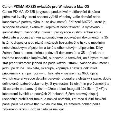
Canon PIXMA MX725 ovladače pro Windows a Mac OS
Canon PIXMA MX725 je vysoce produktivní multifunkční tiskárna
prémiové kvality, která snadno vyřeší všechny vaše domácí nebo
kancelářské potřeby týkající se dokumentů. Zařízení MX725, které je
schopné tisknout, skenovat, kopírovat nebo faxovat, je vybaveno 5
samostatnými zásobníky inkoustu pro vysoce kvalitní zobrazení a
efektivitu a oboustranným automatickým podavačem dokumentů na 35
listů. K dispozici jsou různé možnosti bezdrátového tisku s mobilním
nebo cloudovým připojením a také s ethernetovým připojením. Díky
2strannému automatickému podavači dokumentů na 35 stránek tato
tiskárna usnadňuje kopírování, skenování a faxování, aniž byste museli
stát před tiskárnou: jednoduše podá každou stránku vašeho dokumentu,
jednu po druhé. Tiskněte, skenujte, kopírujte a faxujte odkudkoli
připojením k síti pomocí wi-fi. Tiskněte v rozlišení až 9600 dpi a
vychutnejte si vysoce detailní barevné fotografie a obrázky i jasné, dobře
definované textové dokumenty. S rychlostmi 15 obr./min pro černobílý a
10 obr./min pro barevný tisk můžete získat fotografii 10x15cm (4×6″) v
laboratorní kvalitě za pouhých 21 sekund. 6,2cm barevný displej
usnadňuje prohlížení funkcí a náhled obrázků, zatímco duální funkční
panel používá cílové tlačítko.double tím, že změníte pohled podle
zvoleného režimu, což usnadňuje navigaci.