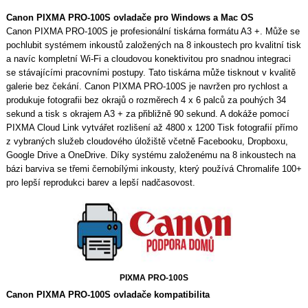
Canon PIXMA PRO-100S ovladače pro Windows a Mac OS
Canon PIXMA PRO-100S je profesionální tiskárna formátu A3 +. Může se
pochlubit systémem inkoustů založených na 8 inkoustech pro kvalitní tisk
a navíc kompletní Wi-Fi a cloudovou konektivitou pro snadnou integraci
se stávajícími pracovními postupy. Tato tiskárna může tisknout v kvalitě
galerie bez čekání. Canon PIXMA PRO-100S je navržen pro rychlost a
produkuje fotografii bez okrajů o rozměrech 4 x 6 palců za pouhých 34
sekund a tisk s okrajem A3 + za přibližně 90 sekund. A dokáže pomocí
PIXMA Cloud Link vytvářet rozlišení až 4800 x 1200 Tisk fotografií přímo
z vybraných služeb cloudového úložiště včetně Facebooku, Dropboxu,
Google Drive a OneDrive. Díky systému založenému na 8 inkoustech na
bázi barviva se třemi černobílými inkousty, který používá Chromalife 100+
pro lepší reprodukci barev a lepší nadčasovost.
PIXMA PRO-100S
Canon PIXMA PRO-100S ovladače kompatibilita