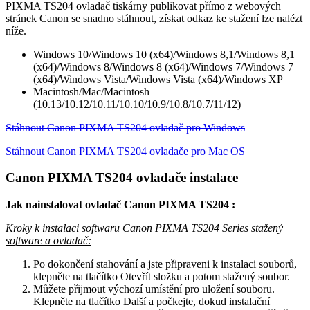
PIXMA TS204 ovladač tiskárny publikovat přímo z webových
stránek Canon se snadno stáhnout, získat odkaz ke stažení lze nalézt
níže.
Windows 10/Windows 10 (x64)/Windows 8,1/Windows 8,1
(x64)/Windows 8/Windows 8 (x64)/Windows 7/Windows 7
(x64)/Windows Vista/Windows Vista (x64)/Windows XP
Macintosh/Mac/Macintosh
(10.13/10.12/10.11/10.10/10.9/10.8/10.7/11/12)
Stáhnout Canon PIXMA TS204 ovladač pro Windows
Stáhnout Canon PIXMA TS204 ovladače pro Mac OS
Canon PIXMA TS204 ovladače instalace
Jak nainstalovat ovladač Canon PIXMA TS204 :
Kroky k instalaci softwaru Canon PIXMA TS204 Series stažený
software a ovladač:
Po dokončení stahování a jste připraveni k instalaci souborů,
klepněte na tlačítko Otevřít složku a potom stažený soubor.
Můžete přijmout výchozí umístění pro uložení souboru.
Klepněte na tlačítko Další a počkejte, dokud instalační