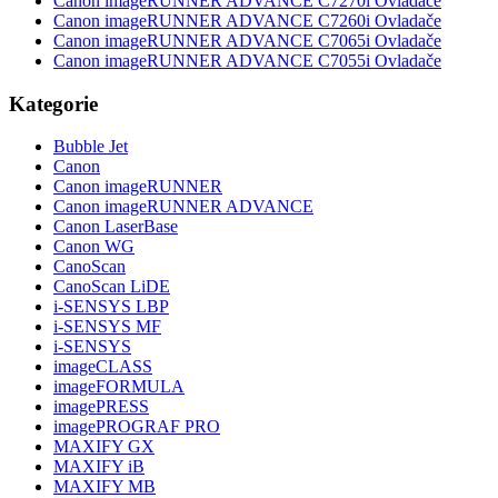
Canon imageRUNNER ADVANCE C7270i Ovladače
Canon imageRUNNER ADVANCE C7260i Ovladače
Canon imageRUNNER ADVANCE C7065i Ovladače
Canon imageRUNNER ADVANCE C7055i Ovladače
Kategorie
Bubble Jet
Canon
Canon imageRUNNER
Canon imageRUNNER ADVANCE
Canon LaserBase
Canon WG
CanoScan
CanoScan LiDE
i-SENSYS LBP
i-SENSYS MF
i‑SENSYS
imageCLASS
imageFORMULA
imagePRESS
imagePROGRAF PRO
MAXIFY GX
MAXIFY iB
MAXIFY MB