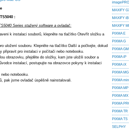
imagePR
ce
MAXIFY G
TS5040 :
MAXIFY iB
TS5040 Series stažený software a ovladač:
MAXIFY M
PIXMA E
veni k instalaci souborů, klepněte na tlačítko Otevřít složku a
PIXMA G
ro uložení souboru. Klepněte na tlačítko Další a počkejte, dokud
PIXMA GM
 připravit pro instalaci v počítači nebo notebooku.
PIXMA iP
lou obrazovku, přejděte do složky, kam jste uložili soubor a
ůvodce instalací, postupujte na obrazovce pokyny k instalaci
PIXMA iX
PIXMA MG
e nebo notebooku.
ů, pak jsme ovladač úspěšně nainstalovali.
PIXMA min
PIXMA MP
PIXMA MX
PIXMA PR
PIXMA TR
PIXMA TS
SELPHY