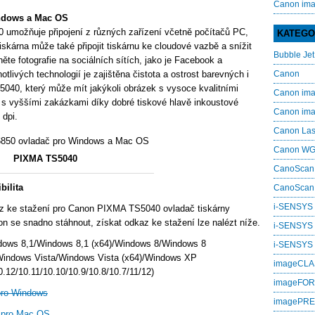
Canon im
ndows a Mac OS
umožňuje připojení z různých zařízení včetně počítačů PC,
KATEGO
iskárna může také připojit tiskárnu ke cloudové vazbě a snížit
Bubble Jet
něte fotografie na sociálních sítích, jako je Facebook a
otlivých technologií je zajištěna čistota a ostrost barevných i
Canon
40, který může mít jakýkoli obrázek s vysoce kvalitními
Canon i
í s vyššími zakázkami díky dobré tiskové hlavě inkoustové
Canon i
 dpi.
Canon La
Canon W
PIXMA TS5040
CanoScan
ilita
CanoScan
i-SENSYS
z ke stažení pro Canon PIXMA TS5040 ovladač tiskárny
n se snadno stáhnout, získat odkaz ke stažení lze nalézt níže.
i-SENSYS
dows 8,1/Windows 8,1 (x64)/Windows 8/Windows 8
i‑SENSYS
Windows Vista/Windows Vista (x64)/Windows XP
imageCL
12/10.11/10.10/10.9/10.8/10.7/11/12)
imageFO
pro Windows
imagePR
 pro Mac OS