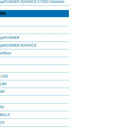
ageRUNNER ADVANCE C7055i Ovladače
RIE
mageRUNNER
mageRUNNER ADVANCE
serBase
G
 LiDE
 LBP
 MF
ASS
RMULA
ESS