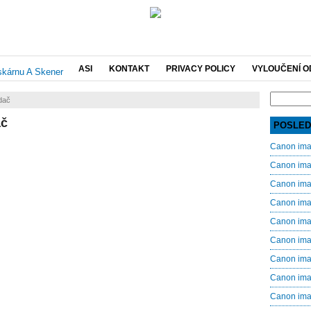
ASI
KONTAKT
PRIVACY POLICY
VYLOUČENÍ O
Search
dač
for:
ač
POSLED
Canon im
Canon im
Canon im
Canon im
Canon im
Canon im
Canon im
Canon im
Canon im