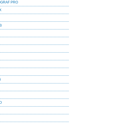
OGRAF PRO
X
B
i
O