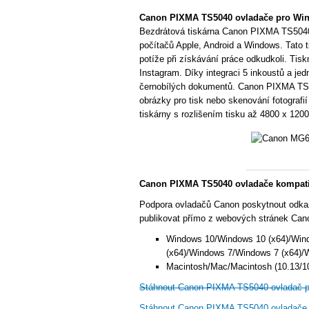
Canon PIXMA TS5040 ovladače pro Wi
Bezdrátová tiskárna Canon PIXMA TS5040 
počítačů Apple, Android a Windows. Tato t
potíže při získávání práce odkudkoli. Tisk
Instagram. Díky integraci 5 inkoustů a jedn
černobílých dokumentů. Canon PIXMA TS50
obrázky pro tisk nebo skenování fotografi
tiskárny s rozlišením tisku až 4800 x 1200
Canon PIXMA TS5040 ovladače kompatib
Podpora ovladačů Canon poskytnout odka
publikovat přímo z webových stránek Cano
Windows 10/Windows 10 (x64)/Win
(x64)/Windows 7/Windows 7 (x64)/
Macintosh/Mac/Macintosh (10.13/10.
Stáhnout Canon PIXMA TS5040 ovladač 
Stáhnout Canon PIXMA TS5040 ovladače