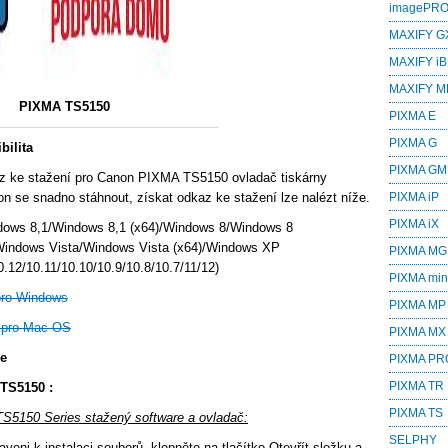
imagePR
MAXIFY G
MAXIFY iB
MAXIFY M
PIXMA TS5150
PIXMA E
PIXMA G
ilita
PIXMA GM
z ke stažení pro Canon PIXMA TS5150 ovladač tiskárny
n se snadno stáhnout, získat odkaz ke stažení lze nalézt níže.
PIXMA iP
PIXMA iX
dows 8,1/Windows 8,1 (x64)/Windows 8/Windows 8
Windows Vista/Windows Vista (x64)/Windows XP
PIXMA MG
12/10.11/10.10/10.9/10.8/10.7/11/12)
PIXMA min
pro Windows
PIXMA MP
 pro Mac OS
PIXMA MX
ce
PIXMA PR
PIXMA TR
TS5150 :
PIXMA TS
TS5150 Series stažený software a ovladač:
SELPHY
veni k instalaci souborů, klepněte na tlačítko Otevřít složku a