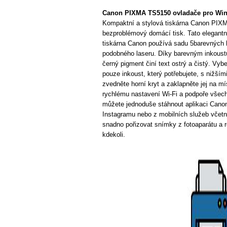
Canon PIXMA TS5150 ovladače pro Wi
Kompaktní a stylová tiskárna Canon PIXM
bezproblémový domácí tisk. Tato elegantní
tiskárna Canon používá sadu 5barevných hy
podobného laseru. Díky barevným inkoustů
černý pigment činí text ostrý a čistý. Vy
pouze inkoust, který potřebujete, s nižší
zvedněte horní kryt a zaklapněte jej na m
rychlému nastavení Wi-Fi a podpoře všec
můžete jednoduše stáhnout aplikaci Canon
Instagramu nebo z mobilních služeb včetn
snadno pořizovat snímky z fotoaparátu a r
kdekoli.