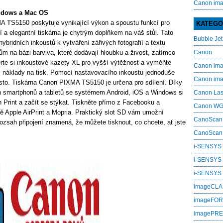
Canon im
ndows a Mac OS
A TS5150 poskytuje vynikající výkon a spoustu funkcí pro
KATEGO
 a elegantní tiskárna je chytrým doplňkem na váš stůl. Tato
Bubble Jet
bridních inkoustů k vytváření zářivých fotografií a textu
m na bázi barviva, které dodávají hloubku a živost, zatímco
Canon
berte si inkoustové kazety XL pro vyšší výtěžnost a vyměňte
Canon i
mi náklady na tisk. Pomocí nastavovacího inkoustu jednoduše
Canon i
ísto. Tiskárna Canon PIXMA TS5150 je určena pro sdílení. Díky
h smartphonů a tabletů se systémem Android, iOS a Windows si
Canon La
 Print a začít se stýkat. Tiskněte přímo z Facebooku a
Canon W
ě Apple AirPrint a Mopria. Praktický slot SD vám umožní
CanoScan
ozsah připojení znamená, že můžete tisknout, co chcete, ať jste
CanoScan
i-SENSYS
i-SENSYS
i‑SENSYS
imageCL
imageFO
imagePR