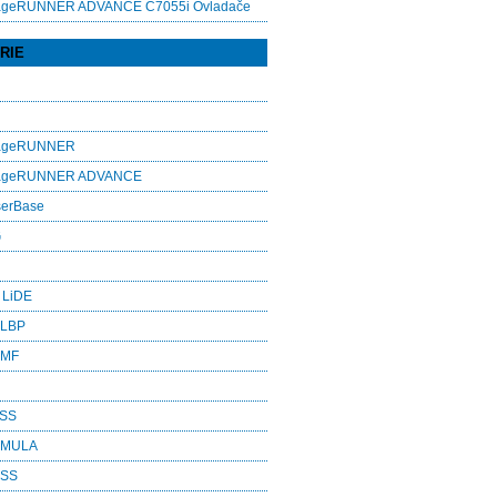
ageRUNNER ADVANCE C7055i Ovladače
RIE
mageRUNNER
mageRUNNER ADVANCE
serBase
G
 LiDE
 LBP
 MF
ASS
RMULA
ESS