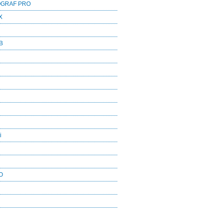
OGRAF PRO
X
B
i
O