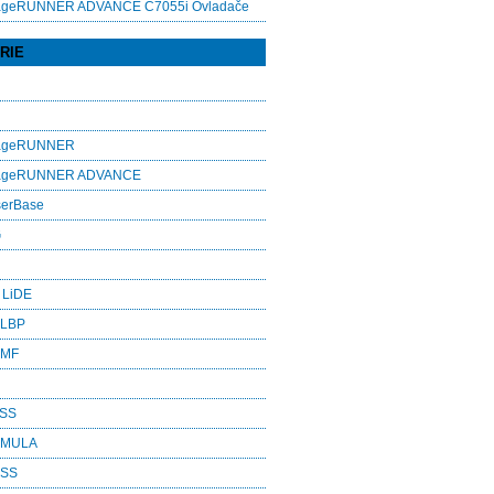
ageRUNNER ADVANCE C7055i Ovladače
RIE
mageRUNNER
mageRUNNER ADVANCE
serBase
G
 LiDE
 LBP
 MF
ASS
RMULA
ESS