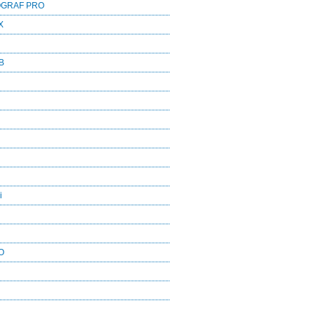
OGRAF PRO
X
B
i
O