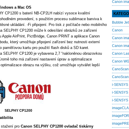
Canon im
Windows a Mac OS
Y CP1200 s baterií NB-CP2LH nabízí vysoce kvalitní
KATEGO
 pohodlném provedení, s použitím procesu sublimace barviva k
Bubble Jet
sné ukládání. -Fi připojení. Pro tisk z počítače nebo mobilního
rna SELPHY CP1200 může k odesílání obrázků ze zařízení
Canon
u Apple AirPrint, PictBridge, Canon PRINT a aplikace Canon
Canon i
du, který umožňuje připojení zařízení bez nutnosti externí
Canon i
pro paměťovou kartu pro použití flash disků a SD karet.
árna SELPHY CP1200 je vybavena 2,7 “nakloněnou obrazovkou
Canon La
 Kromě toho má zařízení nastavení úprav a optimalizace
Canon W
 a optimalizace obrazu na výšku, což umožňuje vytvářet lepší
CanoScan
CanoScan
i-SENSYS
i-SENSYS
i‑SENSYS
imageCL
SELPHY CP1200
imageFO
ibilita
imagePR
 stažení pro
Canon SELPHY CP1200 ovladač tiskárny