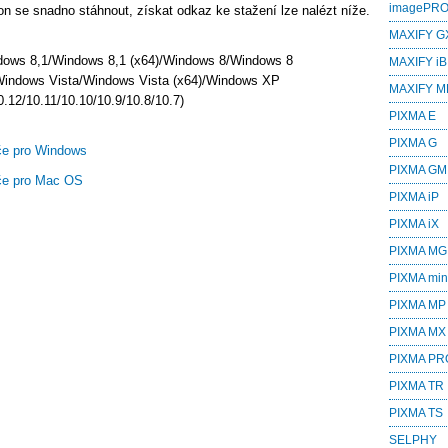
imagePR
n se snadno stáhnout, získat odkaz ke stažení lze nalézt níže.
MAXIFY G
dows 8,1/Windows 8,1 (x64)/Windows 8/Windows 8
MAXIFY iB
Windows Vista/Windows Vista (x64)/Windows XP
MAXIFY M
.12/10.11/10.10/10.9/10.8/10.7)
PIXMA E
PIXMA G
e pro Windows
PIXMA GM
če pro Mac OS
PIXMA iP
PIXMA iX
PIXMA MG
PIXMA min
PIXMA MP
PIXMA MX
PIXMA PR
PIXMA TR
PIXMA TS
SELPHY