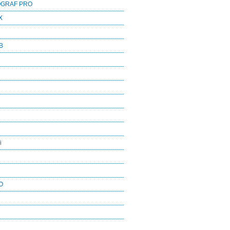
OGRAF PRO
X
B
i
O