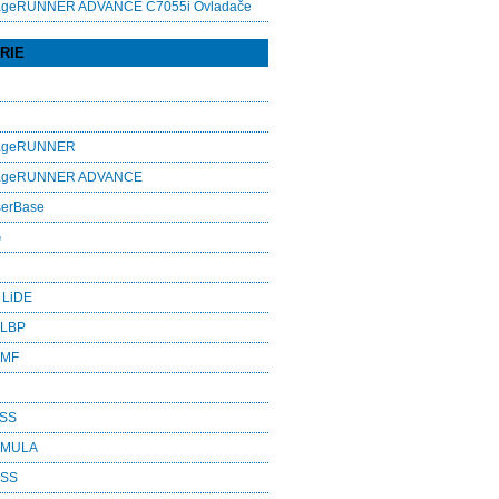
ageRUNNER ADVANCE C7055i Ovladače
RIE
mageRUNNER
mageRUNNER ADVANCE
serBase
G
 LiDE
 LBP
 MF
ASS
RMULA
ESS