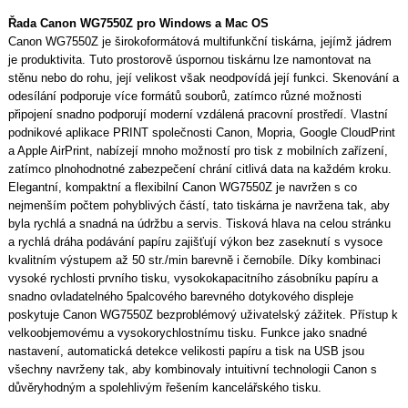
Řada Canon WG7550Z pro Windows a Mac OS
Canon WG7550Z je širokoformátová multifunkční tiskárna, jejímž jádrem
je produktivita. Tuto prostorově úspornou tiskárnu lze namontovat na
stěnu nebo do rohu, její velikost však neodpovídá její funkci. Skenování a
odesílání podporuje více formátů souborů, zatímco různé možnosti
připojení snadno podporují moderní vzdálená pracovní prostředí. Vlastní
podnikové aplikace PRINT společnosti Canon, Mopria, Google CloudPrint
a Apple AirPrint, nabízejí mnoho možností pro tisk z mobilních zařízení,
zatímco plnohodnotné zabezpečení chrání citlivá data na každém kroku.
Elegantní, kompaktní a flexibilní Canon WG7550Z je navržen s co
nejmenším počtem pohyblivých částí, tato tiskárna je navržena tak, aby
byla rychlá a snadná na údržbu a servis. Tisková hlava na celou stránku
a rychlá dráha podávání papíru zajišťují výkon bez zaseknutí s vysoce
kvalitním výstupem až 50 str./min barevně i černobíle. Díky kombinaci
vysoké rychlosti prvního tisku, vysokokapacitního zásobníku papíru a
snadno ovladatelného 5palcového barevného dotykového displeje
poskytuje Canon WG7550Z bezproblémový uživatelský zážitek. Přístup k
velkoobjemovému a vysokorychlostnímu tisku. Funkce jako snadné
nastavení, automatická detekce velikosti papíru a tisk na USB jsou
všechny navrženy tak, aby kombinovaly intuitivní technologii Canon s
důvěryhodným a spolehlivým řešením kancelářského tisku.