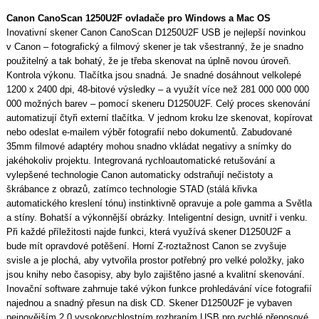
Canon CanoScan 1250U2F ovladače pro Windows a Mac OS
Inovativní skener Canon CanoScan D1250U2F USB je nejlepší novinkou
v Canon – fotografický a filmový skener je tak všestranný, že je snadno
použitelný a tak bohatý, že je třeba skenovat na úplně novou úroveň.
Kontrola výkonu. Tlačítka jsou snadná. Je snadné dosáhnout velkolepé
1200 x 2400 dpi, 48-bitové výsledky – a využít více než 281 000 000 000
000 možných barev – pomocí skeneru D1250U2F. Celý proces skenování
automatizují čtyři externí tlačítka. V jednom kroku lze skenovat, kopírovat
nebo odeslat e-mailem výběr fotografií nebo dokumentů. Zabudované
35mm filmové adaptéry mohou snadno vkládat negativy a snímky do
jakéhokoliv projektu. Integrovaná rychloautomatické retušování a
vylepšené technologie Canon automaticky odstraňují nečistoty a
škrábance z obrazů, zatímco technologie STAD (stálá křivka
automatického kreslení tónu) instinktivně opravuje a pole gamma a Světla
a stíny. Bohatší a výkonnější obrázky. Inteligentní design, uvnitř i venku.
Při každé příležitosti najde funkci, která využívá skener D1250U2F a
bude mít opravdové potěšení. Horní Z-roztažnost Canon se zvyšuje
svisle a je plochá, aby vytvořila prostor potřebný pro velké položky, jako
jsou knihy nebo časopisy, aby bylo zajištěno jasné a kvalitní skenování.
Inovační software zahrnuje také výkon funkce prohledávání více fotografií
najednou a snadný přesun na disk CD. Skener D1250U2F je vybaven
nejnovějším 2,0 vysokorychlostním rozhraním USB pro rychlé přenosové