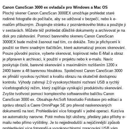
Canon CanoScan 3000 ex ovladače pro Windows a Mac OS
Plochý skener Canon CanoScan 3000EX umožňuje prohledat staré
rodinné fotografie do počítače, aby se udržoval v bezpečí, nebo k e-
mailům příbuzným. Zkopírujte stránku z poznámkového bloku a použijte ji
v sestavách. Můžete též prohledat důležité dokumenty a archivovat je na
disk pro zálohování. Pomocí barevného skeneru Canon CanoScan
3000EX bude možné žasnout nad tím, co dokáže. Toto je přichycení k
použití se třemi snadným tlačítkům, které automatizují proces skenování.
Pouze původní pozice, vyberte skenovat, kopírovat nebo E-Mail a obraz
je připraven k archivaci, k použití v projektu nebo k e-mailu. Navíc
poskytuje čisté, barevné skenování s maximálním rozlišením 1200 x
2400 barev a 48 barevnou hloubkou. Společnost Canon CanoScan 3000
ex přináší vysokou rychlost a kvalitu obrazu na skutečně dostupnou
kontrolu. Výhody zahrnují 2,0 vysokorychlostní rozhraní USB a rychlý
vícefotografický režim, který zajišťuje vynikající produktivitu skenování.
Zvyšte tvořivost pomocí komplexního softwarového balíčku Canon
CanoScan 3000 ex. Obsahuje ArcSoft fotostudio Fotobase pro editaci a
správu obrazů a Caere OmniPage SE pro převod naskenovaných
dokumentů na text. Prohledávání více fotografií v jedné operaci. Kurzíva
se automaticky narovne. Poté mohou být uloženy, předány jako přílohy e-
mailu nebo přímo vytištěny. Je to nejjednodušší a nejúčinnější způsob
prohledávání více fotografií-a vysokorychlostní zpracování USB vám