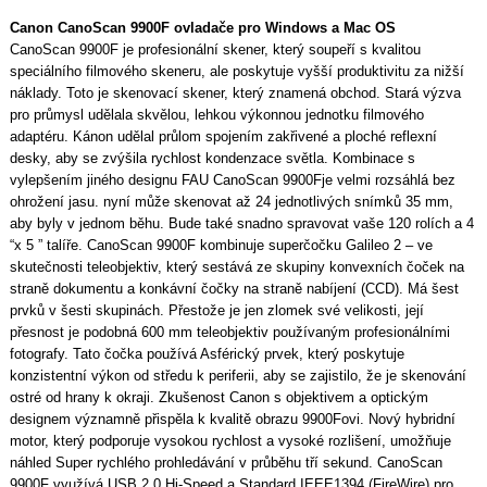
Canon CanoScan 9900F ovladače pro Windows a Mac OS
CanoScan 9900F je profesionální skener, který soupeří s kvalitou
speciálního filmového skeneru, ale poskytuje vyšší produktivitu za nižší
náklady. Toto je skenovací skener, který znamená obchod. Stará výzva
pro průmysl udělala skvělou, lehkou výkonnou jednotku filmového
adaptéru. Kánon udělal průlom spojením zakřivené a ploché reflexní
desky, aby se zvýšila rychlost kondenzace světla. Kombinace s
vylepšením jiného designu FAU CanoScan 9900Fje velmi rozsáhlá bez
ohrožení jasu. nyní může skenovat až 24 jednotlivých snímků 35 mm,
aby byly v jednom běhu. Bude také snadno spravovat vaše 120 rolích a 4
“x 5 ” talíře. CanoScan 9900F kombinuje superčočku Galileo 2 – ve
skutečnosti teleobjektiv, který sestává ze skupiny konvexních čoček na
straně dokumentu a konkávní čočky na straně nabíjení (CCD). Má šest
prvků v šesti skupinách. Přestože je jen zlomek své velikosti, její
přesnost je podobná 600 mm teleobjektiv používaným profesionálními
fotografy. Tato čočka používá Asférický prvek, který poskytuje
konzistentní výkon od středu k periferii, aby se zajistilo, že je skenování
ostré od hrany k okraji. Zkušenost Canon s objektivem a optickým
designem významně přispěla k kvalitě obrazu 9900Fovi. Nový hybridní
motor, který podporuje vysokou rychlost a vysoké rozlišení, umožňuje
náhled Super rychlého prohledávání v průběhu tří sekund. CanoScan
9900F využívá USB 2,0 Hi-Speed a Standard IEEE1394 (FireWire) pro