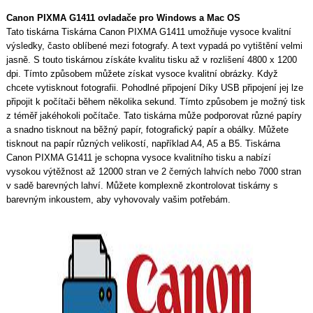
Canon PIXMA G1411 ovladače pro Windows a Mac OS
Tato tiskárna Tiskárna Canon PIXMA G1411 umožňuje vysoce kvalitní
výsledky, často oblíbené mezi fotografy. A text vypadá po vytištění velmi
jasně. S touto tiskárnou získáte kvalitu tisku až v rozlišení 4800 x 1200
dpi. Tímto způsobem můžete získat vysoce kvalitní obrázky. Když
chcete vytisknout fotografii. Pohodlné připojení Díky USB připojení jej lze
připojit k počítači během několika sekund. Tímto způsobem je možný tisk
z téměř jakéhokoli počítače. Tato tiskárna může podporovat různé papíry
a snadno tisknout na běžný papír, fotografický papír a obálky. Můžete
tisknout na papír různých velikostí, například A4, A5 a B5. Tiskárna
Canon PIXMA G1411 je schopna vysoce kvalitního tisku a nabízí
vysokou výtěžnost až 12000 stran ve 2 černých lahvích nebo 7000 stran
v sadě barevných lahví. Můžete komplexně zkontrolovat tiskárny s
barevným inkoustem, aby vyhovovaly vašim potřebám.