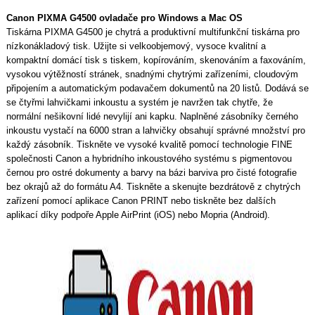
Canon PIXMA G4500 ovladače pro Windows a Mac OS
Tiskárna PIXMA G4500 je chytrá a produktivní multifunkční tiskárna pro
nízkonákladový tisk. Užijte si velkoobjemový, vysoce kvalitní a
kompaktní domácí tisk s tiskem, kopírováním, skenováním a faxováním,
vysokou výtěžností stránek, snadnými chytrými zařízeními, cloudovým
připojením a automatickým podavačem dokumentů na 20 listů. Dodává se
se čtyřmi lahvičkami inkoustu a systém je navržen tak chytře, že
normální nešikovní lidé nevylijí ani kapku. Naplněné zásobníky černého
inkoustu vystačí na 6000 stran a lahvičky obsahují správné množství pro
každý zásobník. Tiskněte ve vysoké kvalitě pomocí technologie FINE
společnosti Canon a hybridního inkoustového systému s pigmentovou
černou pro ostré dokumenty a barvy na bázi barviva pro čisté fotografie
bez okrajů až do formátu A4. Tiskněte a skenujte bezdrátově z chytrých
zařízení pomocí aplikace Canon PRINT nebo tiskněte bez dalších
aplikací díky podpoře Apple AirPrint (iOS) nebo Mopria (Android).