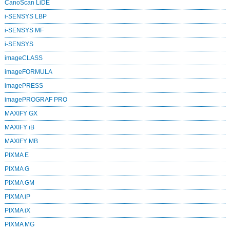
CanoScan LiDE
i-SENSYS LBP
i-SENSYS MF
i‑SENSYS
imageCLASS
imageFORMULA
imagePRESS
imagePROGRAF PRO
MAXIFY GX
MAXIFY iB
MAXIFY MB
PIXMA E
PIXMA G
PIXMA GM
PIXMA iP
PIXMA iX
PIXMA MG